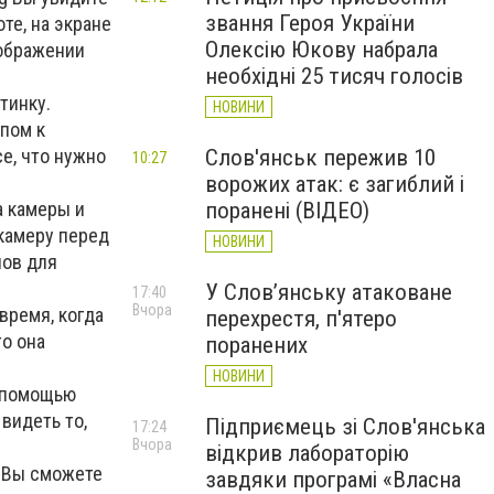
звання Героя України
те, на экране
Олексію Юкову набрала
зображении
необхідні 25 тисяч голосів
тинку.
НОВИНИ
упом к
Слов'янськ пережив 10
е, что нужно
10:27
ворожих атак: є загиблий і
поранені (ВІДЕО)
а камеры и
камеру перед
НОВИНИ
нов для
У Слов’янську атаковане
17:40
Вчора
время, когда
перехрестя, п'ятеро
то она
поранених
НОВИНИ
с помощью
видеть то,
Підприємець зі Слов'янська
17:24
Вчора
відкрив лабораторію
g Вы сможете
завдяки програмі «Власна