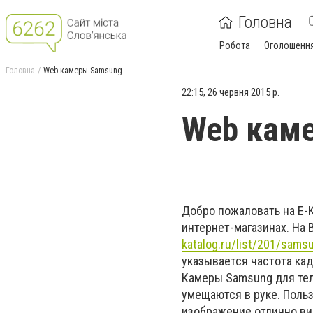
Головна
Робота
Оголошенн
Головна
Web камеры Samsung
22:15, 26 червня 2015 р.
Web кам
Добро пожаловать на E-K
интернет-магазинах. На
katalog.ru/list/201/sams
указывается частота ка
Камеры Samsung для тел
умещаются в руке. Польз
изображение отлично ви