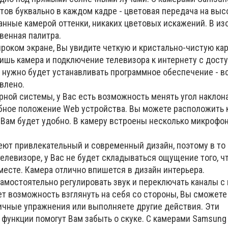
ов буквально в каждом кадре - цветовая передача на высо
анные камерой оттенки, никаких цветовых искажений. В и
венная палитра.
роком экране, Вы увидите четкую и кристально-чистую кар
ишь камера и подключение телевизора к интернету с дост
 нужно будет устанавливать программное обеспечение - вс
влено.
ной системы, у Вас есть возможность менять угол наклон
бное положение Web устройства. Вы можете расположить 
к Вам будет удобно. В камеру встроены несколько микрофо
ют привлекательный и современный дизайн, поэтому в то 
телевизоре, у Вас не будет складываться ощущение того, ч
месте. Камера отлично впишется в дизайн интерьера.
амостоятельно регулировать звук и переключать каналы 
ет возможность взглянуть на себя со стороны, Вы сможете 
ичные упражнения или выполняете другие действия. Эти
функции помогут Вам забыть о скуке. С камерами Samsun