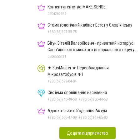
Контент агентство MAKE SENSE
0504262624
Стоматологічний кабінет Естет у Слов'янську
+380(66)307-55-75
Бігун Віталій Валерійович - приватний нотаріус
Слов'янського міського нотаріального округу
Дон.обл.
0506555431
★ BusMaster ★ Переобладнання
Мікроавтобусів №1
+380(67)599-04-04
Система сповіщення населення
+380(67)340-49-59, +380(67)350-44-68
Адвокатське об'єднання Актум
+380(67)566-47-09, +380(50)347-05-80
Додати підприємство