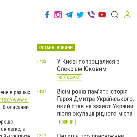
ОСТАННІ НОВИНИ
У Києві попрощалися з
17:33
Олексієм Юковим
ФОТОФАКТ
Вісім років пам'яті: історія
14:37
цене в разных
Героя Дмитра Українського,
http://www.e-
який став на захист України
. В описании
після окупації рідного міста
хорошо
НОВИНИ
ся легко, а
Петиція про присвоєння
g Вы увидите
12:12