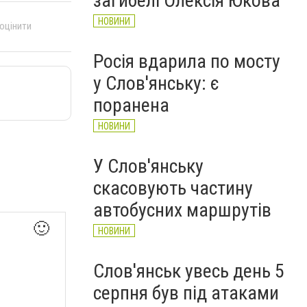
загибелі Олексія Юкова
НОВИНИ
 оцінити
Росія вдарила по мосту
у Слов'янську: є
поранена
НОВИНИ
У Слов'янську
скасовують частину
автобусних маршрутів
🙂
НОВИНИ
Слов'янськ увесь день 5
серпня був під атаками