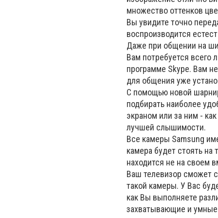
множество оттенков цвет
Вы увидите точно перед
воспроизводится естест
Даже при общении на ши
Вам потребуется всего л
программе Skype. Вам не
для общения уже устано
C помощью новой шарнир
подбирать наиболее удо
экраном или за ним - ка
лучшей слышимости.
Все камеры Samsung име
камера будет стоять на 
находится не на своем в
Ваш телевизор сможет с
такой камеры. У Вас буд
как Вы выполняете разл
захватывающие и умные 