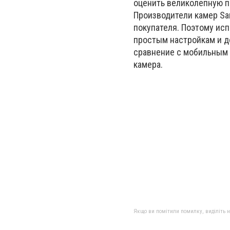
оценить великолепную п
Производители камер Sa
покупателя. Поэтому ис
простым настройкам и д
сравнение с мобильным 
камера.
Якщо ви помітили помилку, виділіть нео