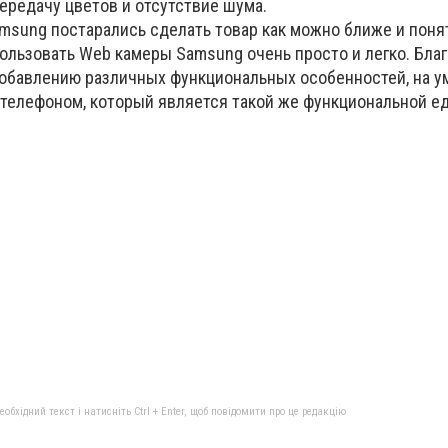
ередачу цветов и отсутствие шума.
msung постарались сделать товар как можно ближе и поня
пользовать Web камеры Samsung очень просто и легко. Бла
обавлению различных функциональных особенностей, на у
телефоном, который является такой же функциональной ед
бхідний текст і натисніть Ctrl + Enter, щоб повідомити про це редакцію