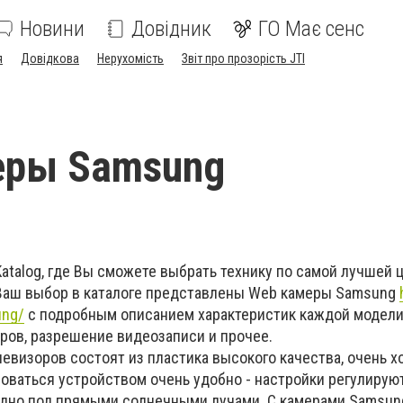
Новини
Довідник
ГО Має сенс
я
Довідкова
Нерухомість
Звіт про прозорість JTI
еры Samsung
atalog, где Вы сможете выбрать технику по самой лучшей 
 Ваш выбор в каталоге представлены Web камеры Samsung
ung/
с подробным описанием характеристик каждой модели
дров, разрешение видеозаписи и прочее.
евизоров состоят из пластика высокого качества, очень 
оваться устройством очень удобно - настройки регулируют
дно под прямыми солнечными лучами. С камерами Samsun