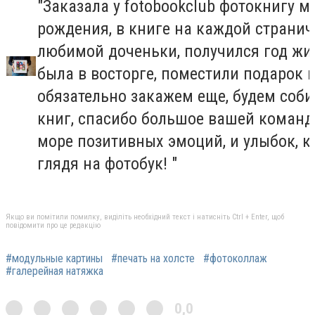
"Заказала у fotobookclub фотокнигу м
рождения, в книге на каждой страни
любимой доченьки, получился год жиз
была в восторге, поместили подарок 
обязательно закажем еще, будем соб
книг, спасибо большое вашей команде
море позитивных эмоций, и улыбок, к
глядя на фотобук! "
Якщо ви помітили помилку, виділіть необхідний текст і натисніть Ctrl + Enter, щоб
повідомити про це редакцію
#модульные картины
#печать на холсте
#фотоколлаж
#галерейная натяжка
0,0