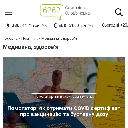
Сьогодні
+23,
USD:
44,71 грн.
EUR:
51,60 грн.
Головна
Помічник
Медицина, здоров'я
Медицина, здоров'я
Помогатор: як вакцинованим від коронавірусу отримати сертифікат
Помогатор: як отримати COVID сертифікат
про вакцинацію та бустерну дозу