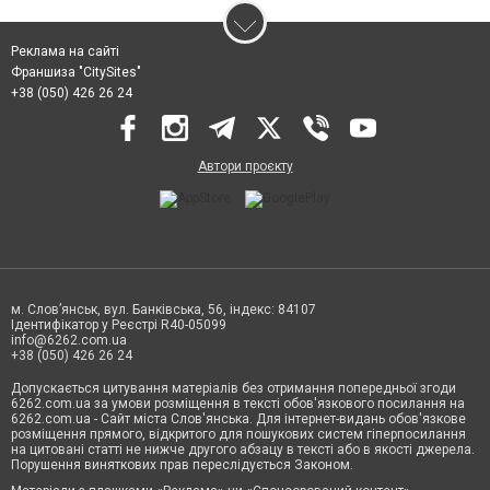
Реклама на сайті
Франшиза "CitySites"
+38 (050) 426 26 24
Автори проєкту
м. Слов’янськ, вул. Банківська, 56, індекс: 84107
Ідентифікатор у Реєстрі R40-05099
info@6262.com.ua
+38 (050) 426 26 24
Допускається цитування матеріалів без отримання попередньої згоди
6262.com.ua за умови розміщення в тексті обов'язкового посилання на
6262.com.ua - Сайт міста Слов'янська. Для інтернет-видань обов'язкове
розміщення прямого, відкритого для пошукових систем гіперпосилання
на цитовані статті не нижче другого абзацу в тексті або в якості джерела.
Порушення виняткових прав переслідується Законом.