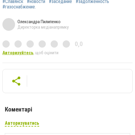
#Славянск
#новости
#заседание
#задолженность
#газоснабжение.
Олександра Пилипенко
Директорка медіанапрямку
0,0
Авторизуйтесь
, щоб оцінити
Коментарі
Авторизуватись