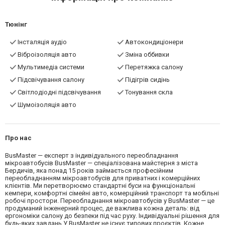
Тюнінг
Інсталяція аудіо
Автокондиціонери
Віброізоляція авто
Зміна оббивки
Мультимедіа системи
Перетяжка салону
Підсвічування салону
Підігрів сидінь
Світлодіодні підсвічування
Тонування скла
Шумоізоляція авто
Про нас
BusMaster — експерт з індивідуального переобладнання
мікроавтобусів BusMaster — спеціалізована майстерня з міста
Бердичів, яка понад 15 років займається професійним
переобладнанням мікроавтобусів для приватних і комерційних
клієнтів. Ми перетворюємо стандартні буси на функціональні
кемпери, комфортні сімейні авто, комерційний транспорт та мобільні
робочі простори. Переобладнання мікроавтобусів у BusMaster — це
продуманий інженерний процес, де важлива кожна деталь: від
ергономіки салону до безпеки під час руху. Індивідуальні рішення для
будь-яких завдань У BusMaster не існує типових проєктів. Кожне