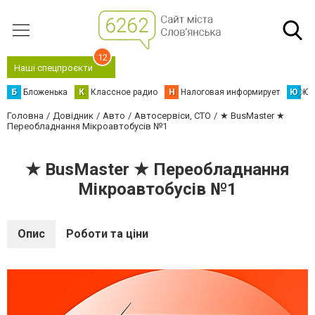
12
Наші спецпроєкти
Б
Бложенька
К
Классное радио
Н
Налоговая информирует
Ю
Юс
Головна
Довідник
Авто
Автосервіси, СТО
★ BusMaster ★
Переобладнання Мікроавтобусів №1
★ BusMaster ★ Переобладнання
Мікроавтобусів №1
Опис
Роботи та ціни