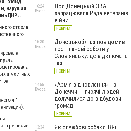
ния ГУМВД
При Донецькій ОВА
16:24
 и, нарушая
Вчора
запрацювала Рада ветеранів
ии «ДНР».
війни
нного отдела
НОВИНИ
дственного
Донецькоблгаз повідомив
15:30
Вчора
про планові роботи у
мировала
Слов’янську: де відключать
бирала
газ
рометировала
НОВИНИ
ких и местных
стра
«Армія відновлення» на
14:55
Вчора
Донеччині: тисячі людей
долучилися до відбудови
ного ч.1
громад
ганизации).
НОВИНИ
и и
нято решение
Як службові собаки 18-ї
13:34