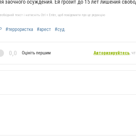
ля заочного осуждения. Ей грозит до 15 лет лишения свобо
бхідний текст і натисніть Ctrl + Enter, щоб повідомити про це редакцію
Р
#террористка
#арест
#суд.
0,0
Оцініть першим
Авторизируйтесь
, ч