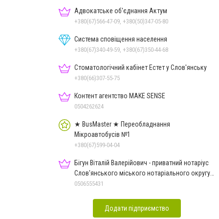
Адвокатське об'єднання Актум
+380(67)566-47-09, +380(50)347-05-80
Система сповіщення населення
+380(67)340-49-59, +380(67)350-44-68
Стоматологічний кабінет Естет у Слов'янську
+380(66)307-55-75
Контент агентство MAKE SENSE
0504262624
★ BusMaster ★ Переобладнання
Мікроавтобусів №1
+380(67)599-04-04
Бігун Віталій Валерійович - приватний нотаріус
Слов'янського міського нотаріального округу
Дон.обл.
0506555431
Додати підприємство