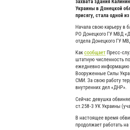
захвата здания Калини
Украины в Донецкой обл
присягу, стала одной и
Начала свою карьеру в 
РО Донецкого ГУ МВД «ДН
отдела Донецкого ГУ МВ
Как
сообщает
Пресс-слу
штатную численность п
ежедневно информацию о
Вооруженные Силы Украи
СМИ. За свою работу те
внутренних дел «ДНР».
Сейчас девушка обвиняе
ст.258-3 УК Украины (уч
В настоящее время обви
продолжает работать на