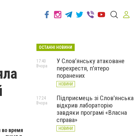
ОСТАННІ НОВИНИ
У Слов’янську атаковане
17:40
Вчора
перехрестя, п'ятеро
яла
поранених
НОВИНИ
й
Підприємець зі Слов'янська
17:24
Вчора
відкрив лабораторію
завдяки програмі «Власна
справа»
НОВИНИ
 во время