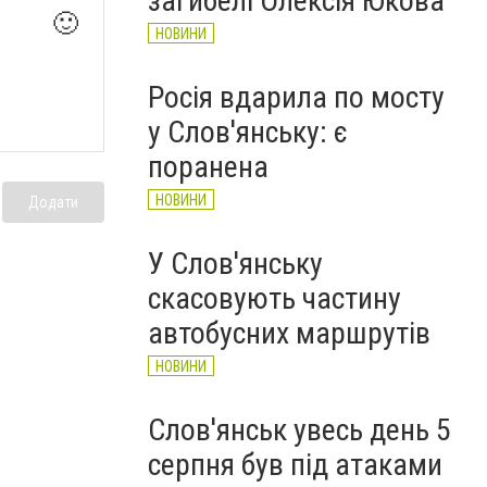
загибелі Олексія Юкова
🙂
НОВИНИ
Росія вдарила по мосту
у Слов'янську: є
поранена
НОВИНИ
Додати
У Слов'янську
скасовують частину
автобусних маршрутів
НОВИНИ
Слов'янськ увесь день 5
серпня був під атаками