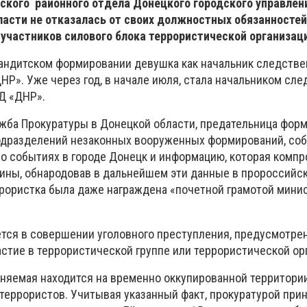
нского районного отдела Донецкого городского управле
асти не отказалась от своих должностных обязанностей
з участников силового блока террористической организац
бандитском формировании девушка как начальник следстве
Р». Уже через год, в начале июля, стала начальником сле
Д «ДНР».
жба Прокуратуры в Донецкой области, предательница фор
одразделений незаконных вооруженных формирований, со
 событиях в городе Донецк и информацию, которая комп
ны, обнародовав в дальнейшем эти данные в пророссийс
ррористка была даже награждена «почетной грамотой мини
тся в совершении уголовного преступления, предусмотрен
астие в террористической группе или террористической ор
няемая находится на временно оккупированной территори
 террористов. Учитывая указанный факт, прокуратурой при