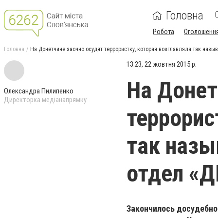
Головна
Робота
Оголошенн
Головна
На Донетчине заочно осудят террористку, которая возглавляла так наз
13:23, 22 жовтня 2015 р.
На Донет
Олександра Пилипенко
Директорка медіанапрямку
террорис
так наз
отдел «
Закончилось досудебное