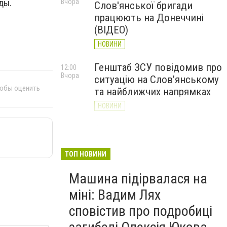
ды.
Вчора
Слов'янської бригади
працюють на Донеччині
(ВІДЕО)
НОВИНИ
Генштаб ЗСУ повідомив про
12:00
Вчора
ситуацію на Слов’янському
тобы оценить
та найближчих напрямках
НОВИНИ
Слов’янськ обстріляли 13
11:18
Вчора
разів за добу. Хроніка
великої війни: 7 серпня
ТОП НОВИНИ
НОВИНИ
Машина підірвалася на
міні: Вадим Лях
сповістив про подробиці