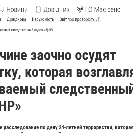
Новини
Довідник
ГО Має сенс
я
Довідкова
Нерухомість
Звіт про прозорість JTI
ываемый следственный отдел «ДНР»
чине заочно осудят
тку, которая возглавл
ываемый следственны
ДНР»
 расследование по делу 24-летней террористки, которая