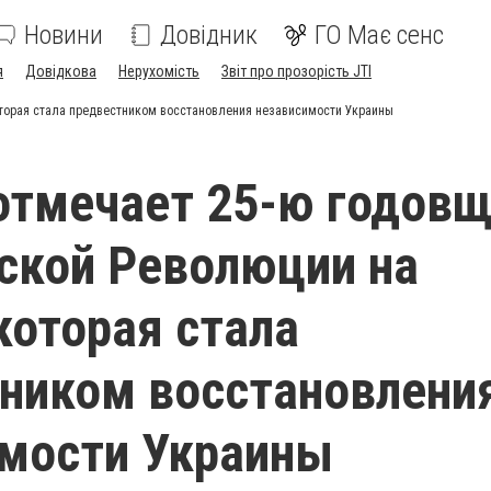
Новини
Довідник
ГО Має сенс
я
Довідкова
Нерухомість
Звіт про прозорість JTI
которая стала предвестником восстановления независимости Украины
отмечает 25-ю годов
ской Революции на
 которая стала
ником восстановлени
мости Украины