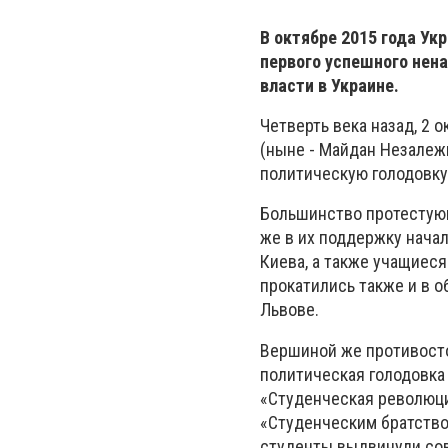
В октябре 2015 года Ук
первого успешного нена
власти в Украине.
Четверть века назад, 2 
(ныне - Майдан Незалеж
политическую голодовку
Большинство протестующ
же в их поддержку нача
Киева, а также учащиеся
прокатились также и в о
Львове.
Вершиной же противосто
политическая голодовка 
«Студенческая революци
«Студенческим братство
студенты выдвинули сов