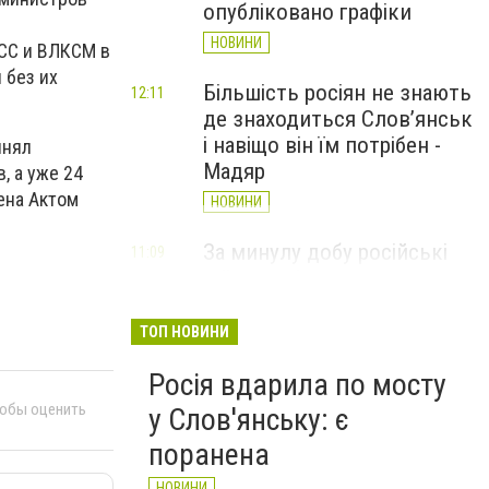
опубліковано графіки
НОВИНИ
ПСС и ВЛКСМ в
 без их
Більшість росіян не знають
12:11
де знаходиться Слов’янськ
і навіщо він їм потрібен -
инял
Мадяр
, а уже 24
ена Актом
НОВИНИ
За минулу добу російські
11:09
війська 13 разів атакували
Слов'янськ. Хроніка
великої війни: 6 серпня
ТОП НОВИНИ
НОВИНИ
Росія вдарила по мосту
тобы оценить
у Слов'янську: є
поранена
НОВИНИ