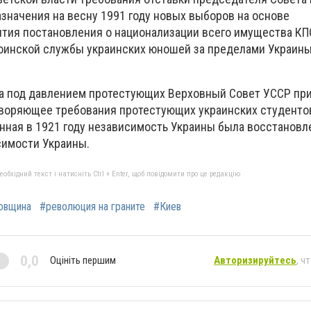
азначения на весну 1991 году новых выборов на основе
ятия постановления о национализации всего имущества К
оинской службы украинских юношей за пределами Украины
да под давлением протестующих Верховный Совет УССР пр
воряющее требования протестующих украинских студентов
енная в 1921 году независимость Украины была восстановл
симости Украины.
бхідний текст і натисніть Ctrl + Enter, щоб повідомити про це редакцію
овщина
#революция на граните
#Киев
0,0
Оцініть першим
Авторизируйтесь
, ч