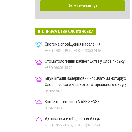
Всі матеріали тут
ПІДПРИЄМСТВА СЛОВ'ЯНСЬКА
Система сповіщення населення
+380(67)340-49-59, +380(67)350-44-68
Стоматологічний кабінет Естет у Слов'янську
+380(66)307-55-75
Бігун Віталій Валерійович - приватний нотаріус
Слов'янського міського нотаріального округу
Дон.обл.
0506555431
Контент агентство MAKE SENSE
0504262624
Адвокатське об'єднання Актум
+380(67)566-47-09, +380(50)347-05-80