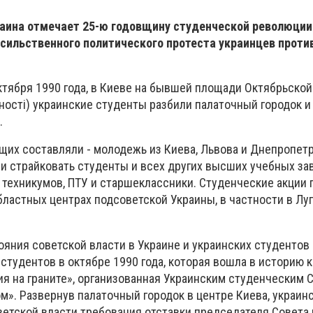
раина отмечает 25-ю годовщину студенческой революции 
сильственного политического протеста украинцев проти
октября 1990 года, в Киеве на бывшей площади Октябрьско
ності) украинские студенты разбили палаточный городок и
.
их составляли - молодежь из Киева, Львова и Днепропетр
ли страйковать студенты и всех других высших учебных з
 техникумов, ПТУ и старшеклассники. Студенческие акции 
бластных центрах подсоветской Украины, в частности в Луг
яния советской власти в Украине и украинских студентов 
студентов в октябре 1990 года, которая вошла в историю к
я на граните», организованная Украинским студенческим 
м». Развернув палаточный городок в центре Киева, украин
етской власти требования отставки председателя Совета