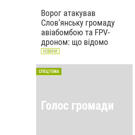
Ворог атакував
Слов’янську громаду
авіабомбою та FPV-
дроном: що відомо
НОВИНИ
СПЕЦТЕМА
Голос громади