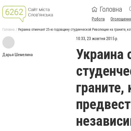
Головна
Робота
Оголошенн
Головна
Украина отмечает 25-ю годовщину студенческой Революции на граните, 
10:33, 23 жовтня 2015 р.
Украина 
Дарья Шемелина
студенче
граните,
предвест
независи