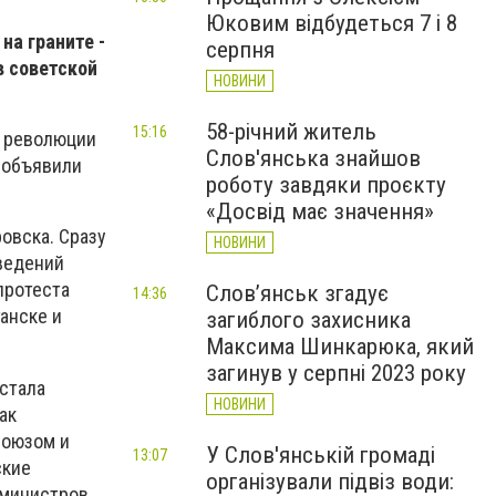
Юковим відбудеться 7 і 8
на граните -
серпня
в советской
НОВИНИ
58-річний житель
15:16
й революции
Слов'янська знайшов
 объявили
роботу завдяки проєкту
«Досвід має значення»
овска. Сразу
НОВИНИ
аведений
протеста
Слов’янськ згадує
14:36
анске и
загиблого захисника
Максима Шинкарюка, який
загинув у серпні 2023 року
стала
НОВИНИ
ак
Союзом и
У Слов'янській громаді
13:07
ские
організували підвіз води:
 министров