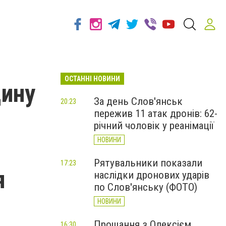
ОСТАННІ НОВИНИ
щину
За день Слов'янськ
20:23
пережив 11 атак дронів: 62-
річний чоловік у реанімації
НОВИНИ
Рятувальники показали
17:23
я
наслідки дронових ударів
по Слов'янську (ФОТО)
НОВИНИ
Прощання з Олексієм
16:30