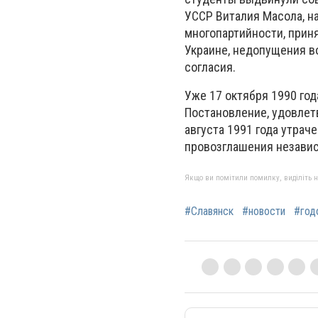
УССР Виталия Масола, н
многопартийности, прин
Украине, недопущения в
согласия.
Уже 17 октября 1990 го
Постановление, удовлет
августа 1991 года утрач
провозглашения незави
Якщо ви помітили помилку, виділіть нео
#Славянск
#новости
#год