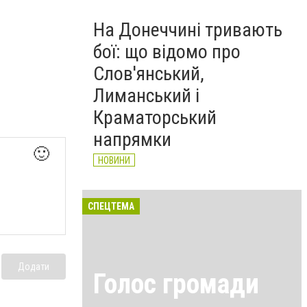
На Донеччині тривають
бої: що відомо про
Слов'янський,
Лиманський і
Краматорський
напрямки
🙂
НОВИНИ
СПЕЦТЕМА
Додати
Голос громади