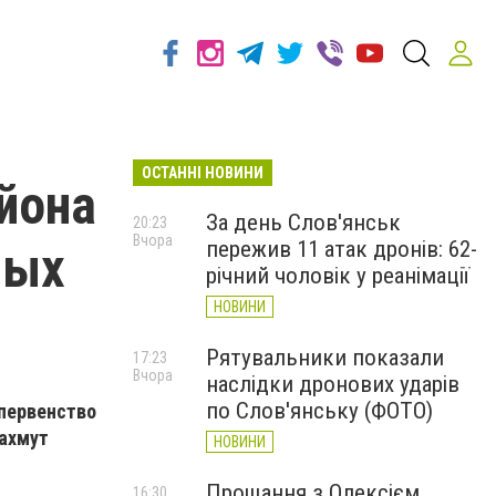
ОСТАННІ НОВИНИ
йона
За день Слов'янськ
20:23
Вчора
пережив 11 атак дронів: 62-
ных
річний чоловік у реанімації
НОВИНИ
Рятувальники показали
17:23
Вчора
наслідки дронових ударів
по Слов'янську (ФОТО)
 первенство
Бахмут
НОВИНИ
Прощання з Олексієм
16:30