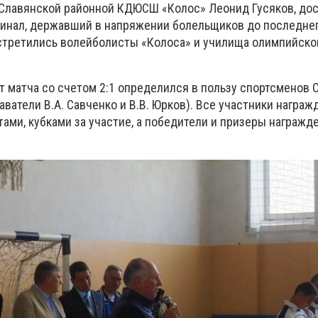
Славянской районной КДЮСШ «Колос» Леонид Гусяков, до
нал, державший в напряжении болельщиков до последнего
встретились волейболисты «Колоса» и училища олимпийско
т матча со счетом 2:1 определился в пользу спортсменов 
ватели В.А. Савченко и В.В. Юрков). Все участники награ
ами, кубками за участие, а победители и призеры награж