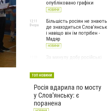
опубліковано графіки
НОВИНИ
Більшість росіян не знають
12:11
Вчора
де знаходиться Слов’янськ
і навіщо він їм потрібен -
Мадяр
НОВИНИ
За минулу добу російські
11:09
Вчора
index (6)
війська 13 разів атакували
Слов'янськ. Хроніка
великої війни: 6 серпня
ТОП НОВИНИ
НОВИНИ
Росія вдарила по мосту
у Слов'янську: є
поранена
НОВИНИ