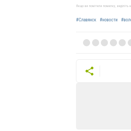
Якщо ви помітили помилку, виділіть нео
#Славянск
#новости
#вол