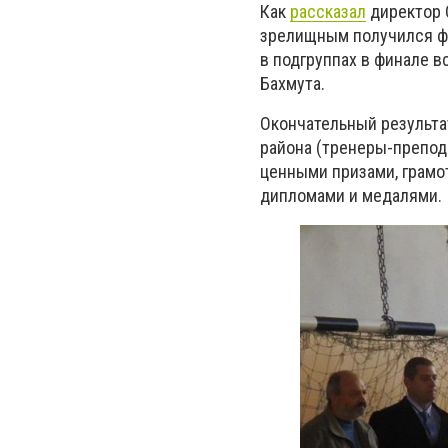
Как
рассказал
директор 
зрелищным получился фи
в подгруппах в финале 
Бахмута.
Окончательный результа
района (тренеры-препода
ценными призами, грамот
дипломами и медалями.