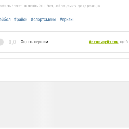
бхідний текст і натисніть Ctrl + Enter, щоб повідомити про це редакцію
ейбол
#район
#спортсмены
#призы
0,0
Оцініть першим
Авторизуйтесь
, щоб