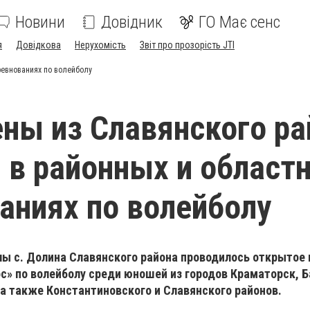
Новини
Довідник
ГО Має сенс
я
Довідкова
Нерухомість
Звіт про прозорість JTI
ревнованиях по волейболу
ны из Славянского ра
 в районных и област
аниях по волейболу
лы с. Долина Славянского района проводилось открытое
» по волейболу среди юношей из городов Краматорск, 
 а также Константиновского и Славянского районов.