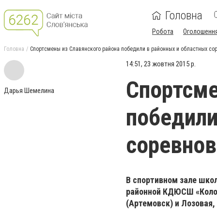
Головна
Робота
Оголошенн
Головна
Спортсмены из Славянского района победили в районных и областных со
14:51, 23 жовтня 2015 р.
Спортсме
Дарья Шемелина
победили
соревнов
В спортивном зале шко
районной КДЮСШ «Колос
(Артемовск) и Лозовая,