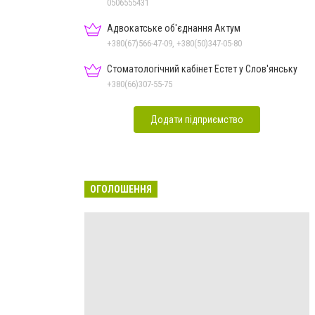
Дон.обл.
0506555431
Адвокатське об'єднання Актум
+380(67)566-47-09, +380(50)347-05-80
Стоматологічний кабінет Естет у Слов'янську
+380(66)307-55-75
Додати підприємство
ОГОЛОШЕННЯ