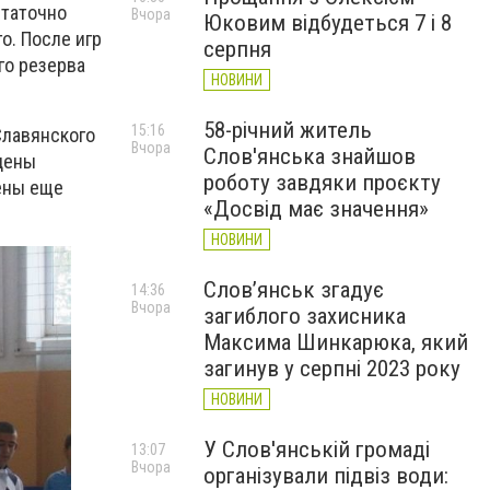
статочно
Вчора
Юковим відбудеться 7 і 8
. После игр
серпня
го резерва
НОВИНИ
58-річний житель
15:16
Славянского
Вчора
Слов'янська знайшов
ждены
роботу завдяки проєкту
дены еще
«Досвід має значення»
НОВИНИ
Слов’янськ згадує
14:36
Вчора
загиблого захисника
Максима Шинкарюка, який
загинув у серпні 2023 року
НОВИНИ
У Слов'янській громаді
13:07
Вчора
організували підвіз води: