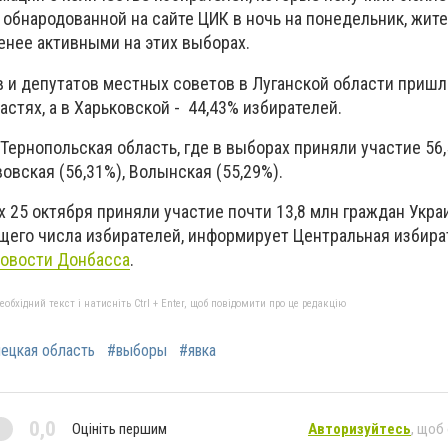
 обнародованной на сайте ЦИК в ночь на понедельник, жит
енее активными на этих выборах.
в и депутатов местных советов в Луганской области пришли
астях, а в Харьковской - 44,43% избирателей.
Тернопольская область, где в выборах приняли участие 56
вовская (56,31%), Волынская (55,29%).
 25 октября приняли участие почти 13,8 млн граждан Укра
бщего числа избирателей, информирует Центральная избира
овости Донбасса
.
бхідний текст і натисніть Ctrl + Enter, щоб повідомити про це редакцію
ецкая область
#выборы
#явка
0,0
Оцініть першим
Авторизуйтесь
, щоб