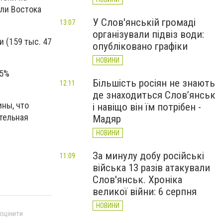
ели Востока
У Слов'янській громаді
13:07
організували підвіз води:
 (159 тыс. 47
опубліковано графіки
НОВИНИ
,5%
Більшість росіян не знають
12:11
де знаходиться Слов’янськ
ины, что
і навіщо він їм потрібен -
тельная
Мадяр
НОВИНИ
За минулу добу російські
11:09
війська 13 разів атакували
Слов'янськ. Хроніка
великої війни: 6 серпня
НОВИНИ
 оцінити