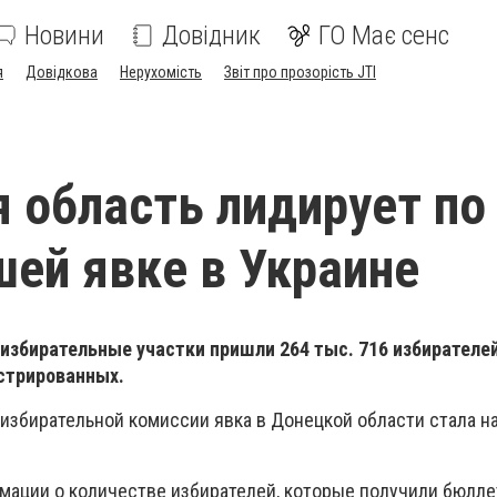
Новини
Довідник
ГО Має сенс
я
Довідкова
Нерухомість
Звіт про прозорість JTI
 область лидирует по
ей явке в Украине
избирательные участки пришли 264 тыс. 716 избирателей
истрированных.
избирательной комиссии явка в Донецкой области стала 
мации о количестве избирателей, которые получили бюлле