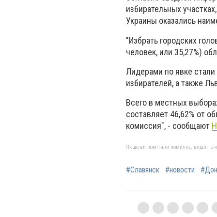
избирательных участках,
Украины оказались наим
"Избрать городских голо
человек, или 35,27%) обл
Лидерами по явке стали 
избирателей, а также Ль
Всего в местных выборах
составляет 46,62% от о
комиссия", - сообщают
Н
Якщо ви помітили помилку, виділіть нео
#Славянск
#новости
#Дон