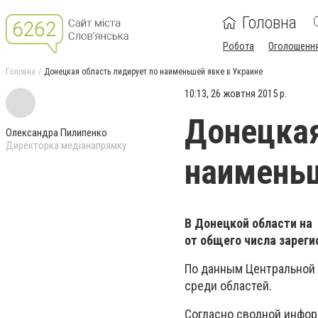
Головна
Робота
Оголошенн
Головна
Донецкая область лидирует по наименьшей явке в Украине
10:13, 26 жовтня 2015 р.
Донецкая
Олександра Пилипенко
Директорка медіанапрямку
наименьш
В Донецкой области на 
от общего числа зарег
По данным Центральной 
среди областей.
Согласно сводной инфор