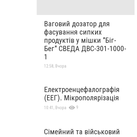
Ваговий дозатор для
фасування сипких
продуктів у мішки "Біг-
Бег" СВЕДА ДВС-301-1000-
1
12:58, Вчора
Електроенцефалографія
(ЕЕГ). Мікрополярізація
9
10:41, Вчора
Сімейний та військовий