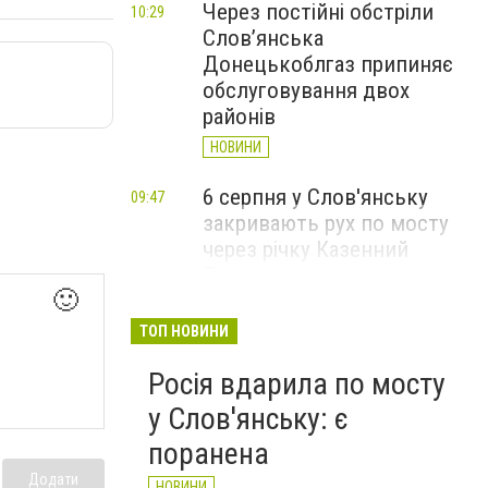
Через постійні обстріли
10:29
Слов’янська
Донецькоблгаз припиняє
обслуговування двох
районів
НОВИНИ
6 серпня у Слов'янську
09:47
закривають рух по мосту
через річку Казенний
Торець
🙂
НОВИНИ
ТОП НОВИНИ
За вечір і ранок Слов'янськ
09:36
Росія вдарила по мосту
чотири рази атакували FPV-
дрони
у Слов'янську: є
НОВИНИ
поранена
Додати
НОВИНИ