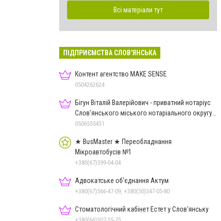
Всі матеріали тут
ПІДПРИЄМСТВА СЛОВ'ЯНСЬКА
Контент агентство MAKE SENSE
0504262624
Бігун Віталій Валерійович - приватний нотаріус
Слов'янського міського нотаріального округу
Дон.обл.
0506555431
★ BusMaster ★ Переобладнання
Мікроавтобусів №1
+380(67)599-04-04
Адвокатське об'єднання Актум
+380(67)566-47-09, +380(50)347-05-80
Стоматологічний кабінет Естет у Слов'янську
+380(66)307-55-75