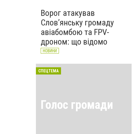
Ворог атакував
Слов’янську громаду
авіабомбою та FPV-
дроном: що відомо
НОВИНИ
СПЕЦТЕМА
Голос громади