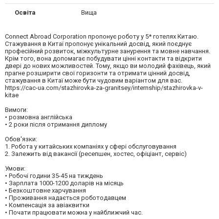
Освіта
Вища
Connect Abroad Corporation пропонує роботу у 5* готелях Китаю.
Стажування в Китаї пропонує унікальний досвід, який поєднує
професійний розвиток, міжкультурне занурення та мовне навчання.
Крім того, вона допомагає побудувати цінні контакти та відкрити
двері до нових можливостей. Тому, якщо ви молодий фахівець, який
прагне розширити свої горизонти та отримати цінний досвід,
стажування в Китаї може бути чудовим варіантом для вас.
https://cac-ua.com/stazhirovka-za-granitsey/internship/stazhirovka-v-
kitae
Вимоги:
• розмовна англійська
• 2 роки після отримання диплому
Обов'язки:
1. Робота у китайських компаніях у сфері обслуговування
2. Залежить від вакансії (ресепшен, хостес, офіціант, сервіс)
Умови:
• Робочі години 35-45 на тиждень
• Зарплата 1000-1200 доларів на місяць
• Безкоштовне харчування
• Проживання надається роботодавцем
• Компенсація за авіаквитки
• Почати працювати можна у найближчий час.