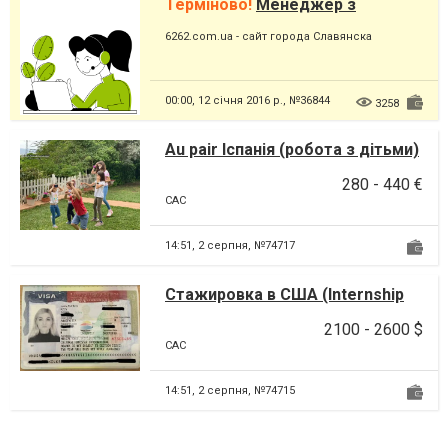
Терміново!
Менеджер з
продажів
6262.com.ua - сайт города Славянска
00:00,
12 січня 2016 р., №36844
3258
Au pair Іспанія (робота з дітьми)
280 - 440 €
CAC
14:51,
2 серпня, №74717
Стажировка в США (Internship
USA)
2100 - 2600 $
CAC
14:51,
2 серпня, №74715