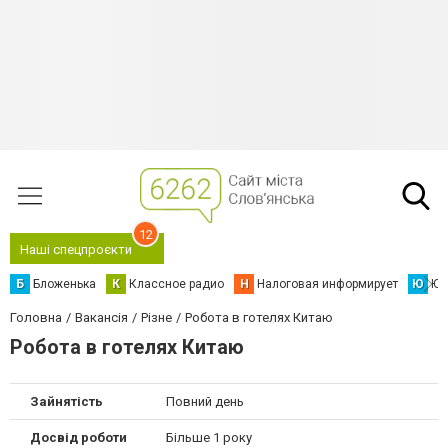
12
Наші спецпроєкти
Б
Бложенька
К
Классное радио
Н
Налоговая информирует
Ю
Юс
Головна
Вакансія
Різне
Робота в готелях Китаю
Робота в готелях Китаю
Зайнятість
Повний день
Досвід роботи
Більше 1 року