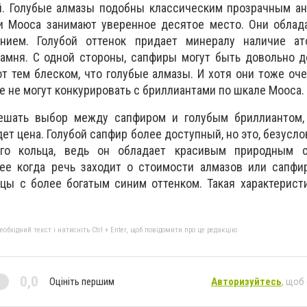
й. Голубые алмазы подобны классическим прозрачным ан
и Мооса занимают уверенное десятое место. Они облад
нием. Голубой оттенок придает минералу наличие а
амня. С одной стороны, сапфиры могут быть довольно д
ют тем блеском, что голубые алмазы. И хотя они тоже оч
е не могут конкурировать с бриллиантами по шкале Мооса.
ешать выбор между сапфиром и голубым бриллиантом, 
т цена. Голубой сапфир более доступный, но это, безусло
го кольца, ведь он обладает красивым природным 
ее когда речь заходит о стоимости алмазов или сапфир
цы с более богатым синим оттенком. Такая характерист
бхідний текст і натисніть Ctrl + Enter, щоб повідомити про це редакцію
0,0
Оцініть першим
Авторизуйтесь
, щоб