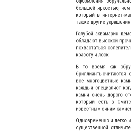
оформления обручальн
большей яркостью, чем 
который в интернет-ма
также другие украшения
Голубой аквамарин дем
обладают высокой прочн
похвастаться ослепите
красоту и лоск.
В то время как обру
бриллиантысчитаются 
все многоцветные камн
каждый специалист когд
камни очень дорого ст
который есть в Смитс
известным синим камнем
Одновременно и легко и
существенной отличите