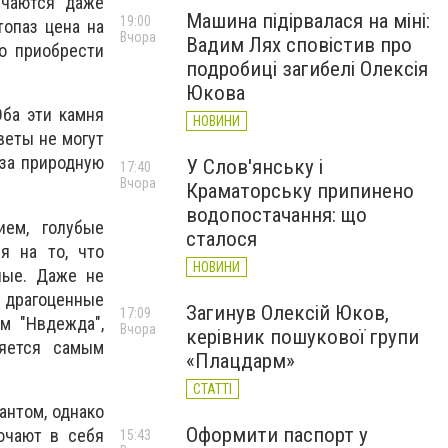
ичаются даже
Машина підірвалася на міні:
19:00
топаз цена на
Вчора
Вадим Лях сповістив про
но приобрести
подробиці загибелі Олексія
Юкова
ба эти камня
НОВИНИ
веты не могут
 за природную
У Слов'янську і
17:40
Вчора
Краматорську припинено
водопостачання: що
ем, голубые
сталося
я на то, что
НОВИНИ
ные. Даже не
е драгоценные
Загинув Олексій Юков,
17:09
м "Нвдежда",
Вчора
керівник пошукової групи
ляется самым
«Плацдарм»
СТАТТІ
антом, однако
Оформити паспорт у
ючают в себя
15:43