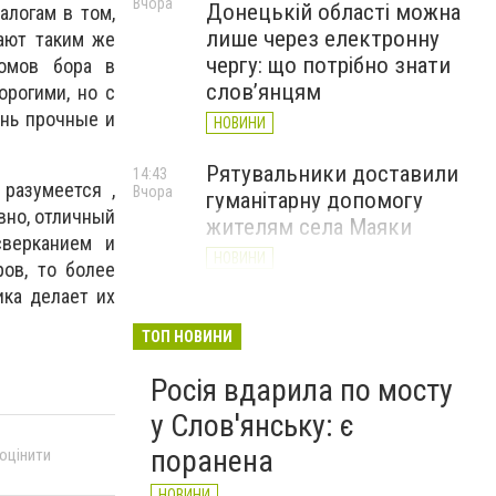
Вчора
Донецькій області можна
алогам в том,
лише через електронну
ают таким же
чергу: що потрібно знати
томов бора в
слов’янцям
орогими, но с
ень прочные и
НОВИНИ
Рятувальники доставили
14:43
разумеется ,
Вчора
гуманітарну допомогу
вно, отличный
жителям села Маяки
сверканием и
НОВИНИ
ов, то более
ика делает их
«Я і Донеччина»: стартувала
13:52
Вчора
онлайн-акція до Дня молоді
ТОП НОВИНИ
НОВИНИ
Росія вдарила по мосту
у Слов'янську: є
поранена
 оцінити
НОВИНИ