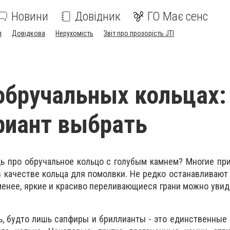
Новини
Довідник
ГО Має сенс
я
Довідкова
Нерухомість
Звіт про прозорість JTI
обручальных кольцах:
риант выбрать
ь про обручальное кольцо с голубым камнем? Многие пр
 качестве кольца для помолвки. Не редко останавливают
менее, яркие и красиво переливающиеся грани можно увиде
ь, будто лишь сапфиры и бриллианты - это единственные