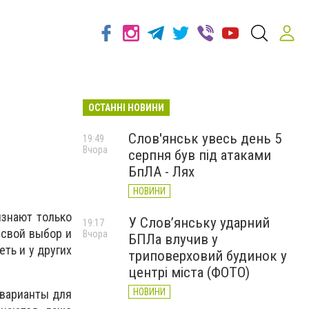
ОСТАННІ НОВИНИ
Слов'янськ увесь день 5
19:49
Вчора
серпня був під атаками
БпЛА - Лях
НОВИНИ
изнают только
У Слов’янську ударний
19:17
 свой выбор и
Вчора
БПЛа влучив у
ть и у других
триповерховий будинок у
центрі міста (ФОТО)
НОВИНИ
 варианты для