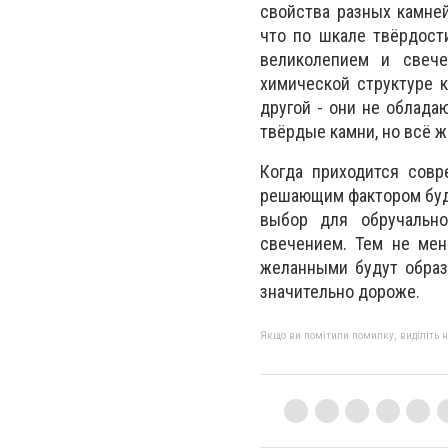
свойства разных камне
что по шкале твёрдост
великолепием и свече
химической структуре к
другой - они не облада
твёрдые камни, но всё ж
Когда приходится совр
решающим фактором буде
выбор для обручально
свечением. Тем не мен
желанными будут образ
значительно дороже.
Якщо ви помітили помилку, виділіть нео