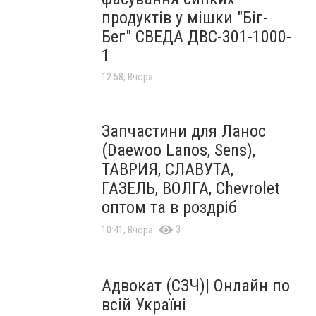
продуктів у мішки "Біг-
Бег" СВЕДА ДВС-301-1000-
1
12:58, Вчора
Запчастини для Ланос
(Daewoo Lanos, Sens),
ТАВРИЯ, СЛАВУТА,
ГАЗЕЛЬ, ВОЛГА, Chevrolet
оптом та в роздріб
3
10:41, Вчора
Адвокат (СЗЧ)| Онлайн по
всій Україні