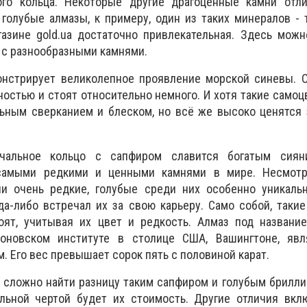
ого кольца. Некоторые другие драгоценные камни отл
голубые алмазы, к примеру, один из таких минералов - 
газине gold.ua достаточно привлекательная. Здесь мож
 с разнообразными камнями.
онстрирует великолепное проявление морской синевы. О
остью и стоят относительно немного. И хотя такие самоц
льным сверканием и блеском, но всё же высоко ценятся
чальное кольцо с сапфиром славится богатым сияни
самыми редкими и ценными камнями в мире. Несмотр
и очень редкие, голубые среди них особенно уникаль
а-либо встречал их за свою карьеру. Само собой, таки
оят, учитывая их цвет и редкость. Алмаз под название
оновском институте в столице США, Вашингтоне, яв
. Его вес превышает сорок пять с половиной карат.
 сложно найти разницу таким сапфиром и голубым брилли
льной чертой будет их стоимость. Другие отличия вкл