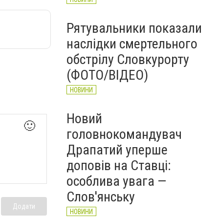
Рятувальники показали
наслідки смертельного
обстрілу Словкурорту
(ФОТО/ВІДЕО)
НОВИНИ
Новий
🙂
головнокомандувач
Драпатий уперше
доповів на Ставці:
особлива увага —
Слов'янську
Додати
НОВИНИ