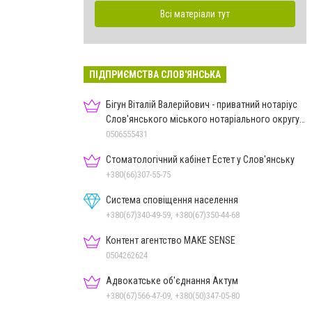
Всі матеріали тут
ПІДПРИЄМСТВА СЛОВ'ЯНСЬКА
Бігун Віталій Валерійович - приватний нотаріус
Слов'янського міського нотаріального округу
Дон.обл.
0506555431
Стоматологічний кабінет Естет у Слов'янську
+380(66)307-55-75
Система сповіщення населення
+380(67)340-49-59, +380(67)350-44-68
Контент агентство MAKE SENSE
0504262624
Адвокатське об'єднання Актум
+380(67)566-47-09, +380(50)347-05-80