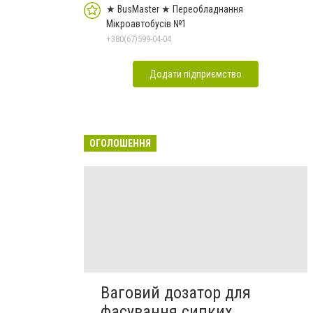
★ BusMaster ★ Переобладнання
Мікроавтобусів №1
+380(67)599-04-04
Додати підприємство
ОГОЛОШЕННЯ
Ваговий дозатор для
фасування сипких