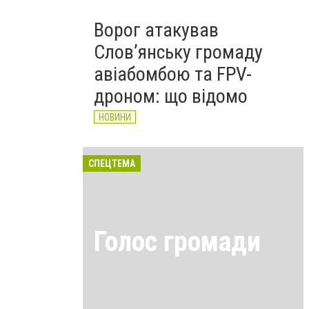
Ворог атакував
Слов’янську громаду
авіабомбою та FPV-
дроном: що відомо
НОВИНИ
СПЕЦТЕМА
Голос громади