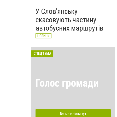
У Слов'янську
скасовують частину
автобусних маршрутів
НОВИНИ
СПЕЦТЕМА
Голос громади
Всі матеріали тут