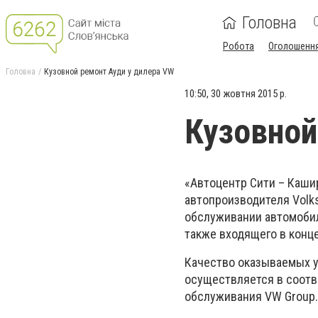
Головна
Робота
Оголошенн
Головна
Кузовной ремонт Ауди у дилера VW
10:50, 30 жовтня 2015 р.
Кузовной
«Автоцентр Сити – Каш
автопроизводителя Volk
обслуживании автомобил
также входящего в конц
Качество оказываемых у
осуществляется в соотв
обслуживания VW Group.