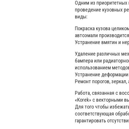
Одним из приоритетных 
проведение кузовных ре
виды:
Покраска кузова целико
автоэмали производится
Устранение вмятин и не
Удаление различных меха
бампера или радиаторно
использованием методов
Устранение деформации 
Ремонт порогов, зеркал, 
Работа, связанная с во
«Korek» с векторными в
Для того чтобы избежать
соответствующая обрабо
гарантировать отсутств