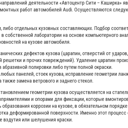
направлений деятельности «Автоцентр Сити – Каширка» я
монтных работ автомобилей Audi. Осуществляются следу
м, либо отдельных кузовных составляющих. Подбор соотв
 в собственной лаборатории на основе компьютерного анал
ровностей на кузове автомобиля.
нических дефектов кузова (царапин, отверстий от ударов,
й решетки и прочих повреждений). Удаление царапин прои
 абразивной полировки либо путем полной окраски.
любых панелей, стоек кузова, исправление геометрии лан
а также замена ветрового и заднего стекол.
сстановлением геометрии кузова осуществляется на стапел
ыпрямителями и опорами для фиксации, которые вмонтиров
 образования коррозии на кузове, в обязательном порядк
тка деформированной поверхности. Именно этот процесс
ие вздутия или шелушения краски.