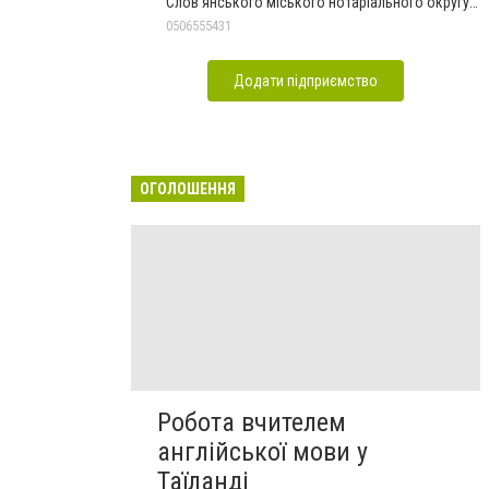
Слов'янського міського нотаріального округу
Дон.обл.
0506555431
Додати підприємство
ОГОЛОШЕННЯ
Робота вчителем
англійської мови у
Таїланді