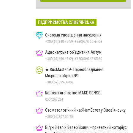
ПІДПРИЄМСТВА СЛОВ'ЯНСЬКА
Система сповіщення населення
+380(67)340-49-59, +380(67)350-44-68
Адвокатське об'єднання Актум
+380(67)566-47-09, +380(50)347-05-80
★ BusMaster ★ Переобладнання
Мікроавтобусів №1
+380(67)599-04-04
Контент агентство MAKE SENSE
0504262624
Стоматологічний кабінет Естет у Слов'янську
+380(66)307-55-75
Бігун Віталій Валерійович - приватний нотаріус