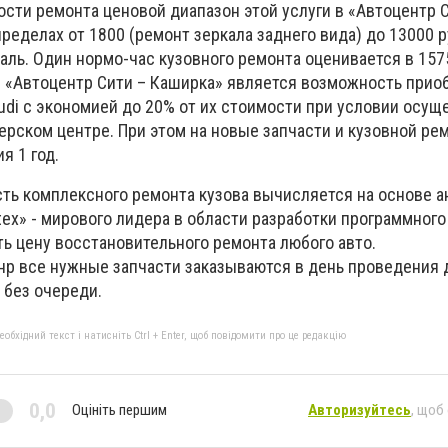
сти ремонта ценовой диапазон этой услуги в «Автоцентр 
ределах от 1800 (ремонт зеркала заднего вида) до 13000 
аль. Один нормо-час кузовного ремонта оценивается в 157
«Автоцентр Сити – Каширка» является возможность прио
udi с экономией до 20% от их стоимости при условии осущ
ерском центре. При этом на новые запчасти и кузовной ре
я 1 год.
сть комплексного ремонта кузова вычисляется на основе а
ex» - мирового лидера в области разработки программного
ь цену восстановительного ремонта любого авто.
нр все нужные запчасти заказываются в день проведения 
 без очереди.
бхідний текст і натисніть Ctrl + Enter, щоб повідомити про це редакцію
0,0
Оцініть першим
Авторизуйтесь
, щоб