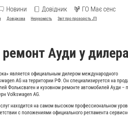
Новини
Довідник
ГО Має сенс
я
Довідкова
Нерухомість
Звіт про прозорість JTI
 ремонт Ауди у дилер
ирка» является официальным дилером международного
swagen AG на территории РФ. Он специализируется на прод
ей Фольксваген и кузовном ремонте автомобилей Ауди – 
ерн Volkswagen AG.
слуг находится на самом высоком профессиональном уров
етствии с положениями официального регламента сервисн