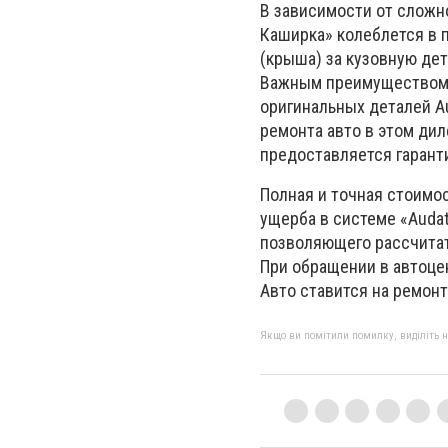
В зависимости от сложно
Каширка» колеблется в п
(крыша) за кузовную дет
Важным преимуществом 
оригинальных деталей A
ремонта авто в этом дил
предоставляется гаранти
Полная и точная стоимо
ущерба в системе «Audat
позволяющего рассчитат
При обращении в автоце
Авто ставится на ремонт
Якщо ви помітили помилку, виділіть нео