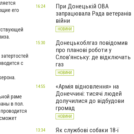
вляется
При Донецькій ОВА
16:24
ющие его
запрацювала Рада ветеранів
війни
етствующей
НОВИНИ
иза.
Донецькоблгаз повідомив
15:30
про планові роботи у
 затертостей
Слов’янську: де відключать
зводится с
газ
НОВИНИ
жерона.
«Армія відновлення» на
14:55
Донеччині: тисячі людей
ьной раме
долучилися до відбудови
аны в пол.
громад
е проводится
НОВИНИ
 сможет
Як службові собаки 18-ї
13:34