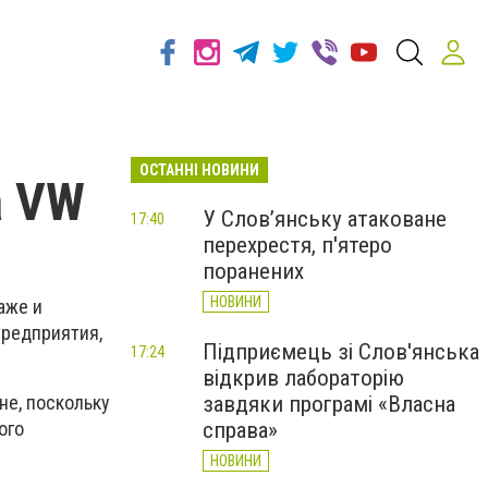
ОСТАННІ НОВИНИ
а VW
У Слов’янську атаковане
17:40
перехрестя, п'ятеро
поранених
НОВИНИ
аже и
предприятия,
Підприємець зі Слов'янська
17:24
відкрив лабораторію
завдяки програмі «Власна
не, поскольку
справа»
ого
НОВИНИ