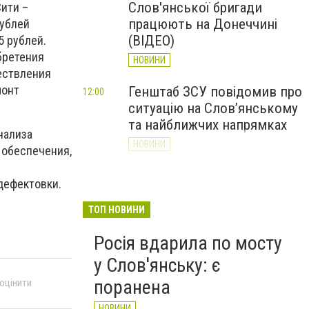
Слов'янської бригади
Сити –
працюють на Донеччині
рублей
(ВІДЕО)
5 рублей.
бретения
НОВИНИ
ествления
монт
Генштаб ЗСУ повідомив про
12:00
ситуацію на Слов’янському
та найближчих напрямках
нализа
НОВИНИ
 обеспечения,
Слов’янськ обстріляли 13
11:18
дефектовки.
разів за добу. Хроніка
великої війни: 7 серпня
ТОП НОВИНИ
НОВИНИ
Росія вдарила по мосту
у Слов'янську: є
поранена
 оцінити
НОВИНИ