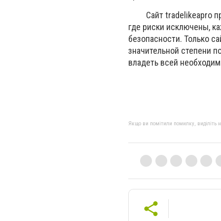
Сайт tradelikeapro пр
где риски исключены, к
безопасности. Только са
значительной степени п
владеть всей необходим
Якщо ви помітили помилку, виділіть нео