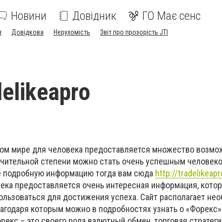
Новини
Довідник
ГО Має сенс
я
Довідкова
Нерухомість
Звіт про прозорість JTI
elikeapro
мире для человека предоставляется множество возмож
ачительной степени можно стать очень успешным человеко
е подробную информацию тогда вам сюда
http://tradelikeapr
века предоставляется очень интересная информация, котор
льзоваться для достижения успеха. Сайт располагает не
лагодаря которым можно в подробностях узнать о «Форекс»
рекс – это своего рода валютный обмен, торговая стратеги