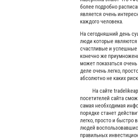
более подробно расписа
является очень интересн
каждого человека.
На сегодняшний день су
люди которые являются 
счастливые и успешные 
конечно же приумножени
может показаться очень 
деле очень легко, прост
абсолютно не каких риск
На сайте tradelikeapr
посетителей сайта смож
самая необходимая инфор
порядке станет действи
легко, просто и быстро 
людей воспользовавшис
правильных инвестицио