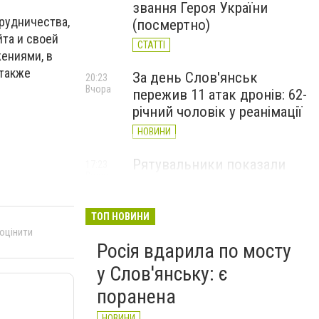
звання Героя України
рудничества,
(посмертно)
та и своей
СТАТТІ
жениями, в
 также
За день Слов'янськ
20:23
Вчора
пережив 11 атак дронів: 62-
річний чоловік у реанімації
НОВИНИ
Рятувальники показали
17:23
Вчора
наслідки дронових ударів
по Слов'янську (ФОТО)
ТОП НОВИНИ
НОВИНИ
 оцінити
Росія вдарила по мосту
у Слов'янську: є
поранена
НОВИНИ