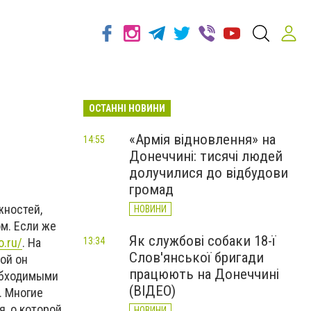
ОСТАННІ НОВИНИ
«Армія відновлення» на
14:55
Донеччині: тисячі людей
долучилися до відбудови
громад
ностей,
НОВИНИ
м. Если же
Як службові собаки 18-ї
13:34
o.ru/
. На
Слов'янської бригади
ой он
працюють на Донеччині
обходимыми
(ВІДЕО)
. Многие
я, о которой
НОВИНИ