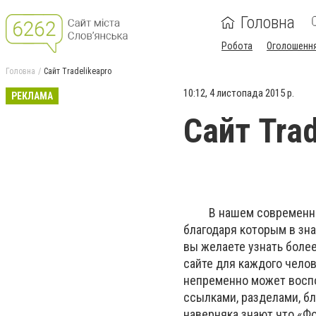
Головна
Робота
Оголошенн
Головна
Сайт Tradelikeapro
10:12, 4 листопада 2015 р.
РЕКЛАМА
Сайт Trad
В нашем современном 
благодаря которым в зн
вы желаете узнать боле
сайте для каждого чело
непременно может воспо
ссылками, разделами, б
наверняка знают что «Фо