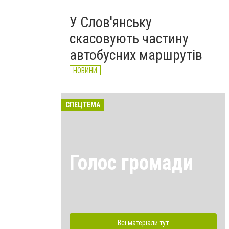
У Слов'янську
скасовують частину
автобусних маршрутів
НОВИНИ
СПЕЦТЕМА
Голос громади
Всі матеріали тут