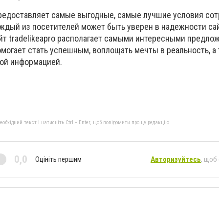
едоставляет самые выгодные, самые лучшие условия сот
аждый из посетителей может быть уверен в надежности сай
йт tradelikeapro располагает самыми интересными предло
омогает стать успешным, воплощать мечты в реальность, а
ой информацией.
бхідний текст і натисніть Ctrl + Enter, щоб повідомити про це редакцію
0,0
Оцініть першим
Авторизуйтесь
, щоб