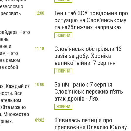
безусловно
Генштаб ЗСУ повідомив про
ересовать
12:00
ситуацію на Слов’янському
та найближчих напрямках
рейдера – это
НОВИНИ
чень
ние и
Слов’янськ обстріляли 13
11:18
им – это
разів за добу. Хроніка
 на самом
великої війни: 7 серпня
за собой
НОВИНИ
За ніч і ранок 7 серпня
10:00
х. Каждый из
Слов'янськ пережив п'ять
ности. Вся
атак дронів - Лях
зательном
сайта можно
НОВИНИ
ха. Множество
З’явилась петиція про
09:02
ерных,
присвоєння Олексію Юкову