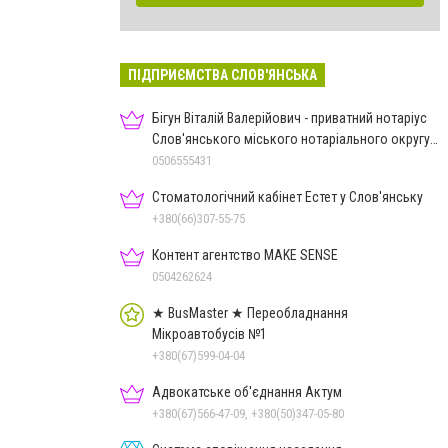
ПІДПРИЄМСТВА СЛОВ'ЯНСЬКА
Бігун Віталій Валерійович - приватний нотаріус
Слов'янського міського нотаріального округу
Дон.обл.
0506555431
Стоматологічний кабінет Естет у Слов'янську
+380(66)307-55-75
Контент агентство MAKE SENSE
0504262624
★ BusMaster ★ Переобладнання
Мікроавтобусів №1
+380(67)599-04-04
Адвокатське об'єднання Актум
+380(67)566-47-09, +380(50)347-05-80