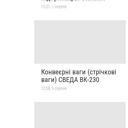
15:21, 1 серпня
Конвеєрні ваги (стрічкові
ваги) СВЕДА ВК-230
12:58, 5 серпня