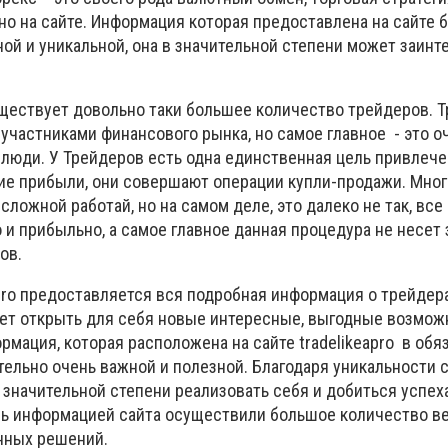
но на сайте. Информация которая предоставлена на сайте 
ой и уникальной, она в значительной степени может заинт
ществует довольно таки большее количество трейдеров. Т
участниками финансового рынка, но самое главное - это о
люди. У Трейдеров есть одна единственная цель привлече
е прибыли, они совершают операции купли-продажи. Мног
сложной работай, но на самом деле, это далеко не так, все
о и прибыльно, а самое главное данная процедура не несет 
ов.
o предоставляется вся подробная информация о трейдера
ет открыть для себя новые интересные, выгодные возмож
мация, которая расположена на сайте tradelikeapro в обя
тельно очень важной и полезной. Благодаря уникальности 
в значительной степени реализовать себя и добиться успе
ь информацией сайта осуществили большое количество в
нных решений.