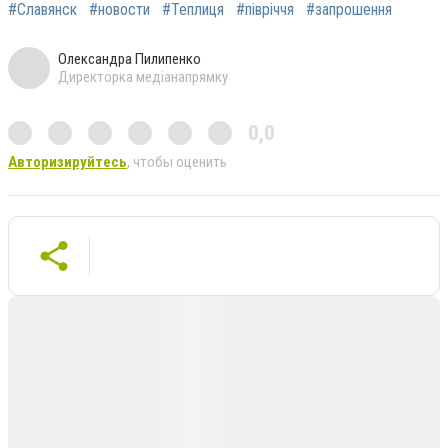
#Славянск
#новости
#Теплиця
#півріччя
#запрошення
Олександра Пилипенко
Директорка медіанапрямку
0,0
Авторизируйтесь
, чтобы оценить