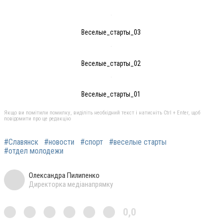
Веселые_старты_03
Веселые_старты_02
Веселые_старты_01
Якщо ви помітили помилку, виділіть необхідний текст і натисніть Ctrl + Enter, щоб
повідомити про це редакцію
#Славянск
#новости
#спорт
#веселые старты
#отдел молодежи
Олександра Пилипенко
Директорка медіанапрямку
0,0