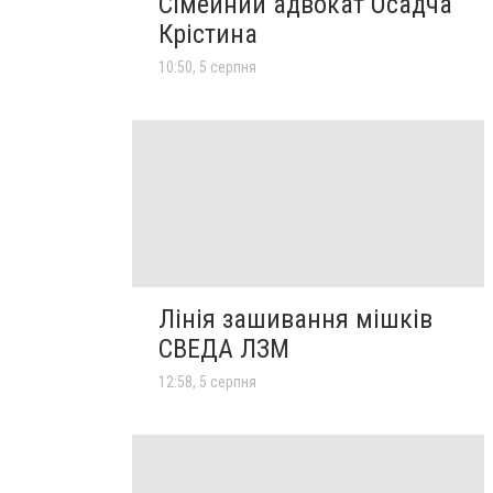
Сімейний адвокат Осадча
Крістина
10:50, 5 серпня
Лінія зашивання мішків
СВЕДА ЛЗМ
12:58, 5 серпня