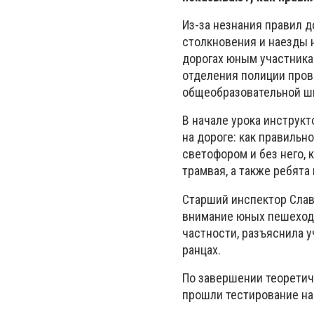
Из-за незнания правил 
столкновения и наезды 
дорогах юным участника
отделения полиции прове
общеобразовательной ш
В начале урока инструк
на дороге: как правильн
светофором и без него, 
трамвая, а также ребят
Старший инспектор Слав
внимание юных пешеходо
частности, разъяснила 
ранцах.
По завершении теоретич
прошли тестирование на