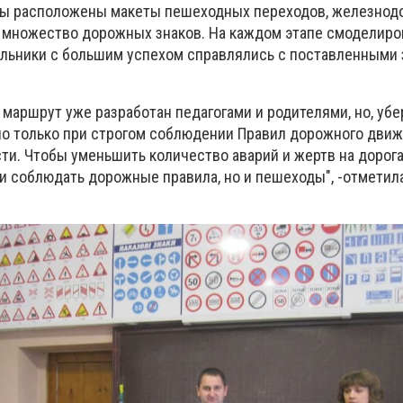
лы расположены макеты пешеходных переходов, железно
 множество дорожных знаков. На каждом этапе смоделир
льники с большим успехом справлялись с поставленными
маршрут уже разработан педагогами и родителями, но, убе
о только при строгом соблюдении Правил дорожного движ
ти. Чтобы уменьшить количество аварий и жертв на дорога
 и соблюдать дорожные правила, но и пешеходы", -отметил