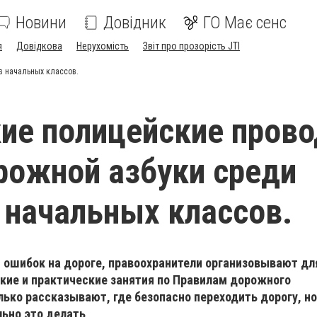
Новини
Довідник
ГО Має сенс
я
Довідкова
Нерухомість
Звіт про прозорість JTI
в начальных классов.
ие полицейские прово
рожной азбуки среди
 начальных классов.
т ошибок на дороге, правоохранители организовывают дл
кие и практические занятия по Правилам дорожного
ько рассказывают, где безопасно переходить дорогу, но
льно это делать
.