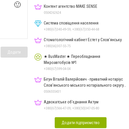
🙂
Контент агентство MAKE SENSE
0504262624
Система сповіщення населення
+380(67)340-49-59, +380(67)350-44-68
Стоматологічний кабінет Естет у Слов'янську
+380(66)307-55-75
Додати
★ BusMaster ★ Переобладнання
Мікроавтобусів №1
+380(67)599-04-04
Бігун Віталій Валерійович - приватний нотаріус
Слов'янського міського нотаріального округу
Дон.обл.
0506555431
Адвокатське об'єднання Актум
+380(67)566-47-09, +380(50)347-05-80
Додати підприємство