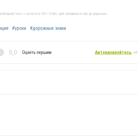
бхідний текст і натисніть Ctrl + Enter, щоб повідомити про це редакцію
иция
#уроки
#дорожные знаки
0,0
Оцініть першим
Авторизируйтесь
, ч