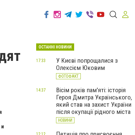
ОСТАННІ НОВИНИ
дят
У Києві попрощалися з
17:33
Олексієм Юковим
ФОТОФАКТ
Вісім років пам'яті: історія
14:37
Героя Дмитра Українського,
який став на захист України
після окупації рідного міста
я
НОВИНИ
 и
Петиція про присвоєння
12:12