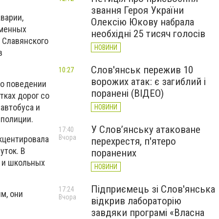
звання Героя України
варии,
Олексію Юкову набрала
еменных
необхідні 25 тисяч голосів
 Славянского
НОВИНИ
в
Слов'янськ пережив 10
10:27
ворожих атак: є загиблий і
 о поведении
поранені (ВІДЕО)
тках дорог со
 автобуса и
НОВИНИ
 полиции.
У Слов’янську атаковане
17:40
Вчора
кцентировала
перехрестя, п'ятеро
уток. В
поранених
 и школьных
НОВИНИ
Підприємець зі Слов'янська
17:24
м, они
Вчора
відкрив лабораторію
завдяки програмі «Власна