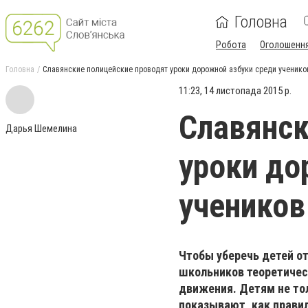
Головна
Робота
Оголошенн
Головна
Славянские полицейские проводят уроки дорожной азбуки среди ученико
11:23, 14 листопада 2015 р.
Славянск
Дарья Шемелина
уроки до
учеников
Чтобы уберечь детей о
школьников теоретичес
движения. Детям не тол
показывают, как прави