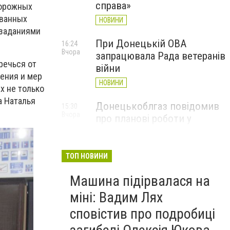
справа»
дорожных
ованных
НОВИНИ
 заданиями
При Донецькій ОВА
16:24
Вчора
запрацювала Рада ветеранів
речься от
війни
ения и мер
НОВИНИ
х не только
а Наталья
Донецькоблгаз повідомив
15:30
Вчора
про планові роботи у
Слов’янську: де відключать
газ
ТОП НОВИНИ
НОВИНИ
Машина підірвалася на
міні: Вадим Лях
сповістив про подробиці