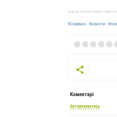
Якщо ви помітили помилку, виділіть нео
#Славянск
#новости
#пол
Коментарі
Авторизуватись