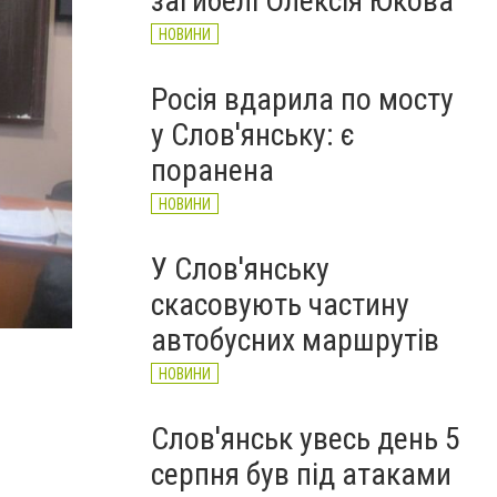
загибелі Олексія Юкова
НОВИНИ
Росія вдарила по мосту
у Слов'янську: є
поранена
НОВИНИ
У Слов'янську
скасовують частину
Славянск автошкола 2
автобусних маршрутів
НОВИНИ
Слов'янськ увесь день 5
серпня був під атаками