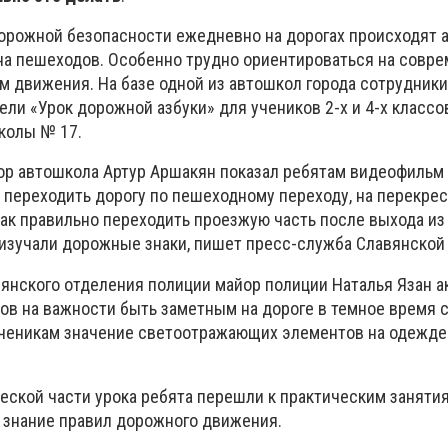
дорожной безопасности ежедневно на дорогах происходят а
на пешеходов. Особенно трудно ориентироваться на совр
м движения. На базе одной из автошкол города сотрудники
ли «Урок дорожной азбуки» для учеников 2-х и 4-х классо
колы № 17.
тор автошкола Артур Аршакян показал ребятам видеофильм
о переходить дорогу по пешеходному переходу, на перекрес
как правильно переходить проезжую часть после выхода из
а изучали дорожные знаки, пишет пресс-служба Славянской
янского отделения полиции майор полиции Наталья Язан а
в на важности быть заметным на дороге в темное время с
ученикам значение светоотражающих элементов на одежде
еской части урока ребята перешли к практическим занятия
 знание правил дорожного движения.