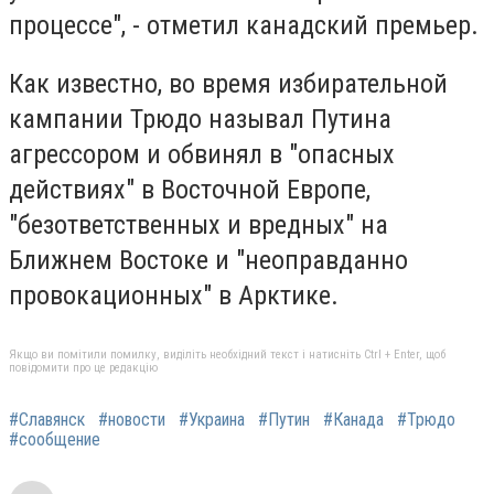
процессе", - отметил канадский премьер.
Как известно, во время избирательной
кампании Трюдо называл Путина
агрессором и обвинял в "опасных
действиях" в Восточной Европе,
"безответственных и вредных" на
Ближнем Востоке и "неоправданно
провокационных" в Арктике.
Якщо ви помітили помилку, виділіть необхідний текст і натисніть Ctrl + Enter, щоб
повідомити про це редакцію
#Славянск
#новости
#Украина
#Путин
#Канада
#Трюдо
#сообщение