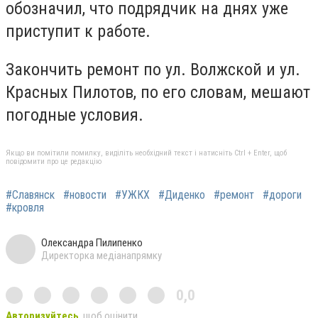
обозначил, что подрядчик на днях уже
приступит к работе.
Закончить ремонт по ул. Волжской и ул.
Красных Пилотов, по его словам, мешают
погодные условия.
Якщо ви помітили помилку, виділіть необхідний текст і натисніть Ctrl + Enter, щоб
повідомити про це редакцію
#Славянск
#новости
#УЖКХ
#Диденко
#ремонт
#дороги
#кровля
Олександра Пилипенко
Директорка медіанапрямку
0,0
Авторизуйтесь
, щоб оцінити