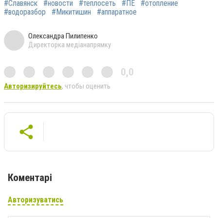
#Славянск
#новости
#теплосеть
#ПЕ
#отопление
#водоразбор
#Микитишин
#аппаратное
Олександра Пилипенко
Директорка медіанапрямку
0,0
Авторизируйтесь
, чтобы оценить
Коментарі
Авторизуватись