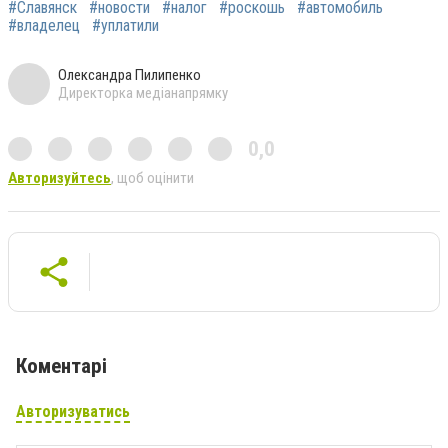
#Славянск
#новости
#налог
#роскошь
#автомобиль
#владелец
#уплатили
Олександра Пилипенко
Директорка медіанапрямку
0,0
Авторизуйтесь
, щоб оцінити
Коментарі
Авторизуватись