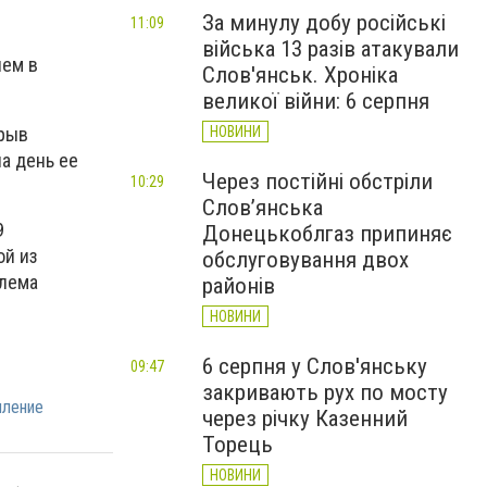
За минулу добу російські
11:09
війська 13 разів атакували
лем в
Слов'янськ. Хроніка
великої війни: 6 серпня
орыв
НОВИНИ
на день ее
Через постійні обстріли
10:29
Слов’янська
9
Донецькоблгаз припиняє
ой из
обслуговування двох
блема
районів
НОВИНИ
6 серпня у Слов'янську
09:47
закривають рух по мосту
пление
через річку Казенний
Торець
НОВИНИ