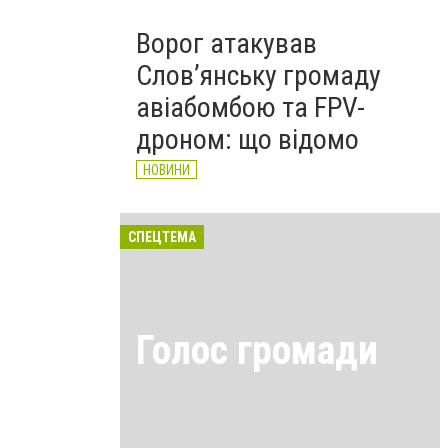
Ворог атакував
Слов’янську громаду
авіабомбою та FPV-
дроном: що відомо
НОВИНИ
СПЕЦТЕМА
Голос громади