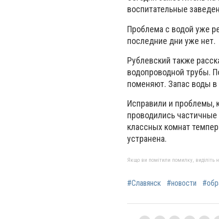
воспитательные заведен
Проблема с водой уже р
последние дни уже нет.
Рублевский также расска
водопроводной трубы. По
поменяют. Запас воды в 
Исправили и проблемы, 
проводились частичные 
классных комнат темпер
устранена.
Якщо ви помітили помилку, виділіть нео
#Славянск
#новости
#обр