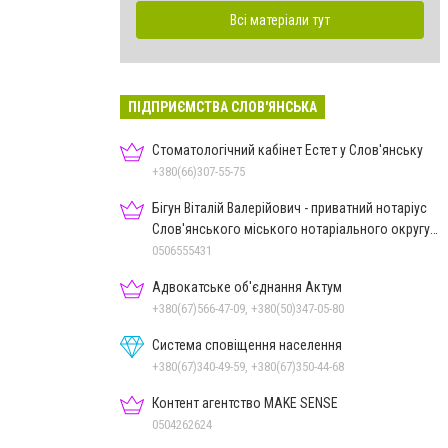
Всі матеріали тут
ПІДПРИЄМСТВА СЛОВ'ЯНСЬКА
Стоматологічний кабінет Естет у Слов'янську
+380(66)307-55-75
Бігун Віталій Валерійович - приватний нотаріус
Слов'янського міського нотаріального округу
Дон.обл.
0506555431
Адвокатське об'єднання Актум
+380(67)566-47-09, +380(50)347-05-80
Система сповіщення населення
+380(67)340-49-59, +380(67)350-44-68
Контент агентство MAKE SENSE
0504262624