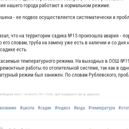
ия нашего города работают в нормальном режиме.
ешена - ее подвоз осуществляется систематически и проб
зал, что на территории садика №15 произошла авария - п
 его словам, труба на замену уже есть в наличии и со дня 
садике есть.
касаемые температурного режима. На выходных в ООШ №1
ремонтные работы по отопительной системе, так как в одн
атурный режим был занижен. По словам Рублевского, про
бхідний текст і натисніть Ctrl + Enter, щоб повідомити про це редакцію
азование
#школа
#садик
#подвоз
#вода
#температура
#ото