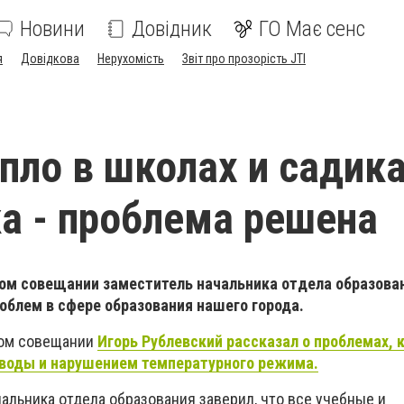
Новини
Довідник
ГО Має сенс
я
Довідкова
Нерухомість
Звіт про прозорість JTI
епло в школах и садик
а - проблема решена
ом совещании заместитель начальника отдела образова
облем в сфере образования нашего города.
лом совещании
Игорь Рублевский рассказал о проблемах, 
 воды и нарушением температурного режима.
альника отдела образования заверил, что все учебные и