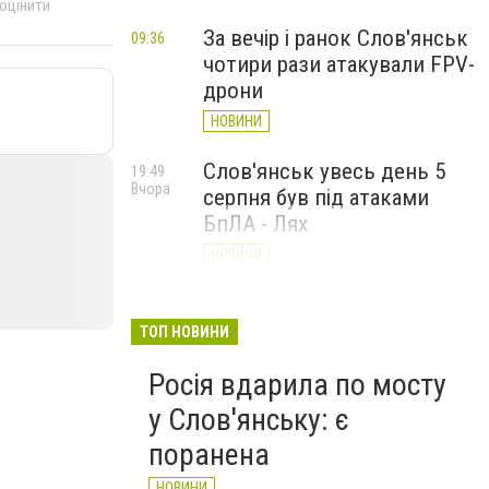
 оцінити
За вечір і ранок Слов'янськ
09:36
чотири рази атакували FPV-
дрони
НОВИНИ
Слов'янськ увесь день 5
19:49
Вчора
серпня був під атаками
БпЛА - Лях
НОВИНИ
У Слов’янську ударний
19:17
Вчора
БПЛа влучив у
ТОП НОВИНИ
триповерховий будинок у
Росія вдарила по мосту
центрі міста (ФОТО)
у Слов'янську: є
НОВИНИ
поранена
НОВИНИ