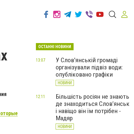
ОСТАННІ НОВИНИ
ах
У Слов'янській громаді
13:07
організували підвіз води:
опубліковано графіки
НОВИНИ
ния
Більшість росіян не знають
12:11
де знаходиться Слов’янськ
і навіщо він їм потрібен -
которые
Мадяр
НОВИНИ