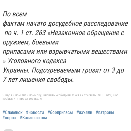
По всем
фактам начато досудебное расследование
по ч. 1 ст. 263 «Незаконное обращение с
оружием, боевыми
припасами или взрывчатыми веществами
» Уголовного кодекса
Украины. Подозреваемым грозит от 3 до
7 лет лишения свободы.
Якщо ви помітили помилку, виділіть необхідний текст і натисніть Ctrl + Enter, щоб
повідомити про це редакцію
#Славянск
#новости
#боеприпасы
#изъяли
#патроны
#порох
#Калашникова