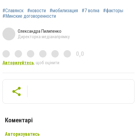
#Славянск
#новости
#мобилизация
#7 волна
#факторы
#Минские договоренности
Олександра Пилипенко
Директорка медіанапрямку
0,0
Авторизуйтесь
, щоб оцінити
Коментарі
Авторизуватись