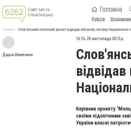
Головна
Робота
Оголошенн
Головна
Слов'янський поетичний десант відвідав військову частину Національної г
16:16, 26 листопада 2015 р.
Слов'янс
Дарья Шемелина
відвідав
Національ
Керівник проекту "Моло
своїми підопічними зав
України власні патріоти