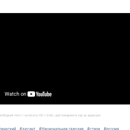
бхідний текст і натисніть Ctrl + Enter, щоб повідомити про це редакцію
тический
#десант
#Национальная гвардия
#стихи
#поэзия