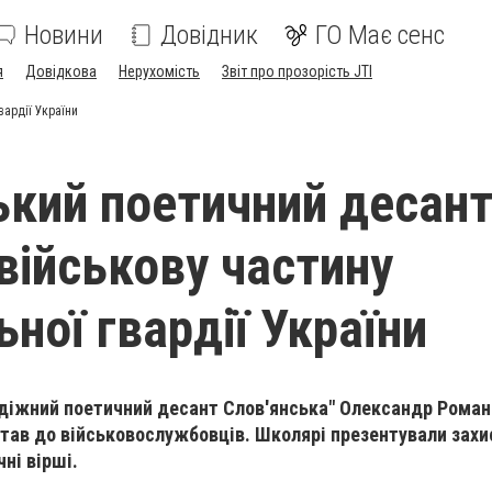
Новини
Довідник
ГО Має сенс
я
Довідкова
Нерухомість
Звіт про прозорість JTI
вардії України
ький поетичний десан
 військову частину
ної гвардії України
діжний поетичний десант Слов'янська" Олександр Роман
ітав до військовослужбовців. Школярі презентували зах
чні вірші.