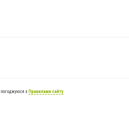
я погоджуюся з
Правилами сайту