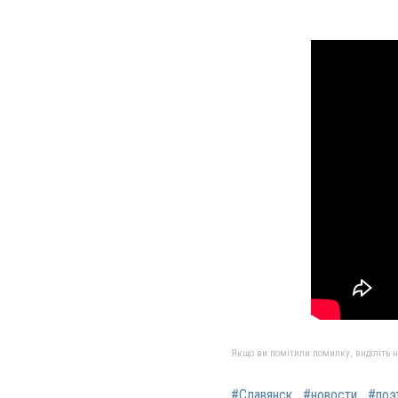
Якщо ви помітили помилку, виділіть нео
#Славянск
#новости
#поэ