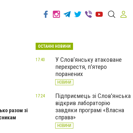
ОСТАННІ НОВИНИ
т
У Слов’янську атаковане
17:40
перехрестя, п'ятеро
поранених
НОВИНИ
Підприємець зі Слов'янська
17:24
відкрив лабораторію
завдяки програмі «Власна
ько разом зі
справа»
исникам
НОВИНИ