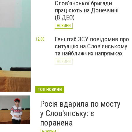
Слов'янської бригади
працюють на Донеччині
(ВІДЕО)
НОВИНИ
Генштаб ЗСУ повідомив про
12:00
ситуацію на Слов’янському
та найближчих напрямках
НОВИНИ
Слов’янськ обстріляли 13
11:18
разів за добу. Хроніка
великої війни: 7 серпня
ТОП НОВИНИ
НОВИНИ
Росія вдарила по мосту
у Слов'янську: є
поранена
НОВИНИ