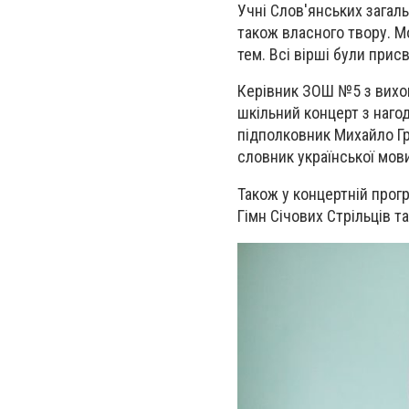
Учні Слов'янських загаль
також власного твору. М
тем. Всі вірші були прис
Керівник ЗОШ №5 з вихов
шкільний концерт з наго
підполковник Михайло Гр
словник української мови
Також у концертній прог
Гімн Січових Стрільців т