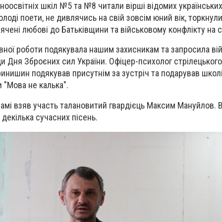
ноосвітніх шкіл №5 та №8 читали вірші відомих українських 
олоді поети, не дивлячись на свій зовсім юний вік, торкнул
вячені любові до Батьківщини та військовому конфлікту на с
ної роботи подякувала нашим захисникам та запросила ві
ди Дня Зброєних сил України. Офіцер-психолог стрілецького
инишин подякував присутнім за зустріч та подарував школ
 "Мова не калька".
рамі взяв участь талановитий гвардієць Максим Мануйлов. 
а декілька сучасних пісень.