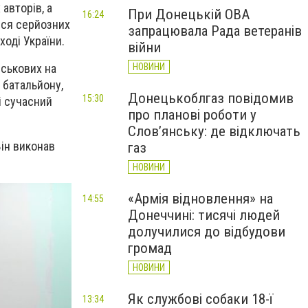
авторів, а
При Донецькій ОВА
16:24
ися серйозних
запрацювала Рада ветеранів
ході України.
війни
НОВИНИ
йськових на
 батальйону,
Донецькоблгаз повідомив
15:30
і сучасний
про планові роботи у
Слов’янську: де відключать
Він виконав
газ
НОВИНИ
«Армія відновлення» на
14:55
Донеччині: тисячі людей
долучилися до відбудови
громад
НОВИНИ
Як службові собаки 18-ї
13:34