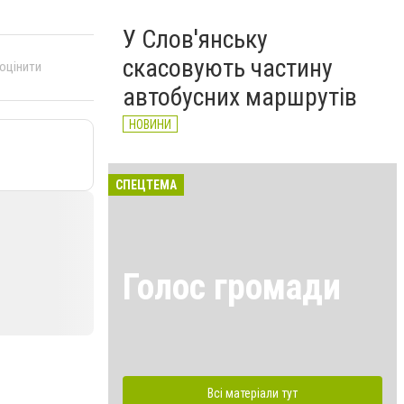
У Слов'янську
скасовують частину
 оцінити
автобусних маршрутів
НОВИНИ
СПЕЦТЕМА
Голос громади
Всі матеріали тут