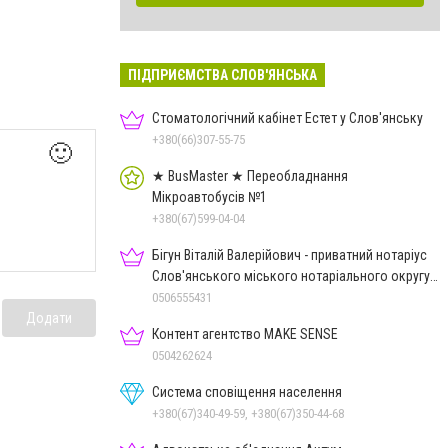
ПІДПРИЄМСТВА СЛОВ'ЯНСЬКА
Стоматологічний кабінет Естет у Слов'янську
+380(66)307-55-75
🙂
★ BusMaster ★ Переобладнання
Мікроавтобусів №1
+380(67)599-04-04
Бігун Віталій Валерійович - приватний нотаріус
Слов'янського міського нотаріального округу
Дон.обл.
0506555431
Додати
Контент агентство MAKE SENSE
0504262624
Система сповіщення населення
+380(67)340-49-59, +380(67)350-44-68