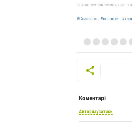
Якщо ви помітили помилку, виділіть нео
#Славянск
#новости
#тар
Коментарі
Авторизуватись