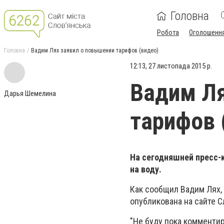
Головна
Робота
Оголошенн
Головна
Вадим Лях заявил о повышении тарифов (видео)
12:13, 27 листопада 2015 р.
Вадим Ля
Дарья Шемелина
тарифов 
На сегодняшней пресс-
на воду.
Как сообщил Вадим Лях,
опубликована на сайте С
"Не буду пока комментир