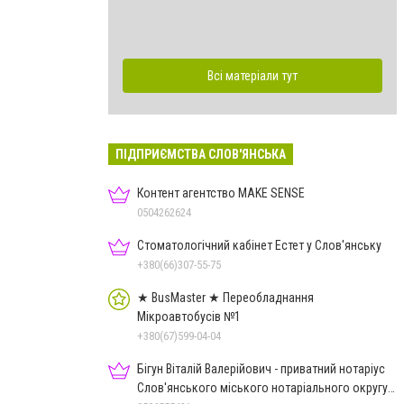
Всі матеріали тут
ПІДПРИЄМСТВА СЛОВ'ЯНСЬКА
Контент агентство MAKE SENSE
0504262624
Стоматологічний кабінет Естет у Слов'янську
+380(66)307-55-75
★ BusMaster ★ Переобладнання
Мікроавтобусів №1
+380(67)599-04-04
Бігун Віталій Валерійович - приватний нотаріус
Слов'янського міського нотаріального округу