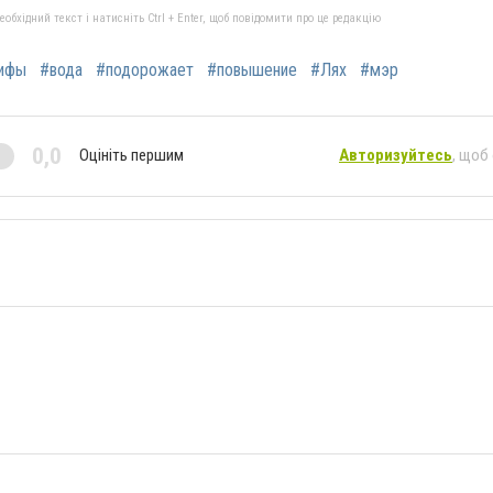
бхідний текст і натисніть Ctrl + Enter, щоб повідомити про це редакцію
ифы
#вода
#подорожает
#повышение
#Лях
#мэр
0,0
Оцініть першим
Авторизуйтесь
, щоб