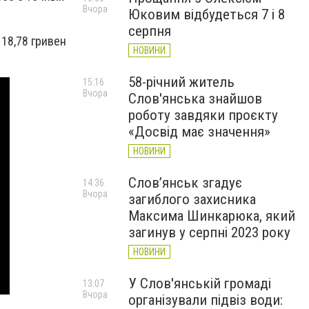
Вчора
Юковим відбудеться 7 і 8
серпня
18,78 гривен
НОВИНИ
58-річний житель
15:16
Вчора
Слов'янська знайшов
роботу завдяки проєкту
«Досвід має значення»
НОВИНИ
Слов’янськ згадує
14:36
Вчора
загиблого захисника
Максима Шинкарюка, який
загинув у серпні 2023 року
НОВИНИ
У Слов'янській громаді
13:07
Вчора
організували підвіз води: