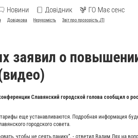
Новини
Довідник
ГО Має сенс
я
Довідкова
Нерухомість
Звіт про прозорість JTI
х заявил о повышени
(видео)
конференции Славянский городской голова сообщил о ро
 тарифы еще устанавливаются. Подробная информация буд
лавянского городского совета.
овать, чтобы не сеять панику", - ответил Вадим Лях на воп