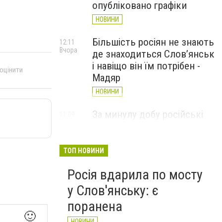
опубліковано графіки
НОВИНИ
Більшість росіян не знають
12:11
Вчора
де знаходиться Слов’янськ
і навіщо він їм потрібен -
 оцінити
Мадяр
НОВИНИ
За минулу добу російські
11:09
Вчора
війська 13 разів атакували
Слов'янськ. Хроніка
великої війни: 6 серпня
ТОП НОВИНИ
НОВИНИ
Росія вдарила по мосту
у Слов'янську: є
поранена
🙂
НОВИНИ