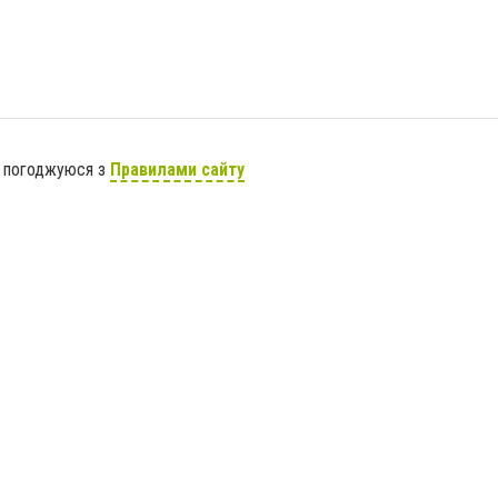
я погоджуюся з
Правилами сайту