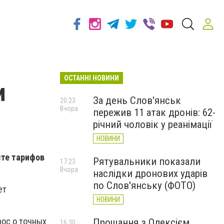
ОСТАННІ НОВИНИ
и
За день Слов'янськ
20:23
Вчора
пережив 11 атак дронів: 62-
річний чоловік у реанімації
НОВИНИ
сте тарифов
Рятувальники показали
17:23
Вчора
наслідки дронових ударів
по Слов'янську (ФОТО)
ет
НОВИНИ
рос о точных
Прощання з Олексієм
16:30