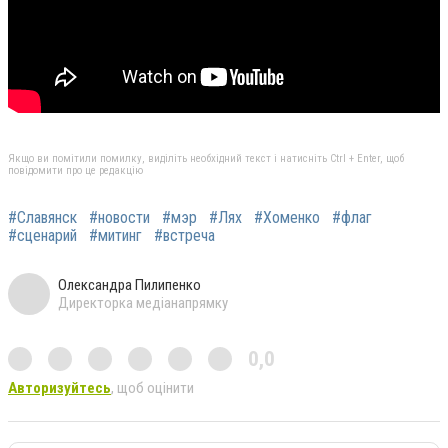
Якщо ви помітили помилку, виділіть необхідний текст і натисніть Ctrl + Enter, щоб
повідомити про це редакцію
#Славянск
#новости
#мэр
#Лях
#Хоменко
#флаг
#сценарий
#митинг
#встреча
Олександра Пилипенко
Директорка медіанапрямку
0,0
Авторизуйтесь
, щоб оцінити