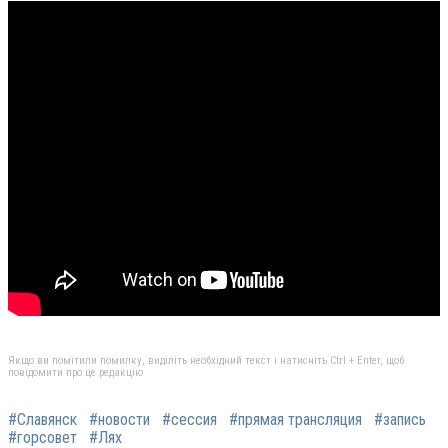
Якщо ви помітили помилку, виділіть необхідний текст і натисніть Ctrl + Enter, щоб
повідомити про це редакцію
#Славянск
#новости
#сессия
#прямая трансляция
#запись
#горсовет
#Лях