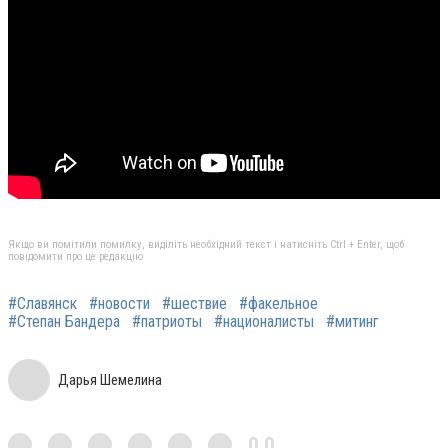
Якщо ви помітили помилку, виділіть необхідний текст і натисніть Ctrl + Enter, щоб
повідомити про це редакцію
#Славянск
#новости
#шествие
#факельное
#Степан Бандера
#патриоты
#националисты
#митинг
Дарья Шемелина
0,0