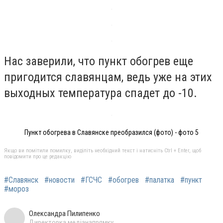
Нас заверили, что пункт обогрев еще
пригодится славянцам, ведь уже на этих
выходных температура спадет до -10.
Пункт обогрева в Славянске преобразился (фото) - фото 5
Якщо ви помітили помилку, виділіть необхідний текст і натисніть Ctrl + Enter, щоб
повідомити про це редакцію
#Славянск
#новости
#ГСЧС
#обогрев
#палатка
#пункт
#мороз
Олександра Пилипенко
Директорка медіанапрямку