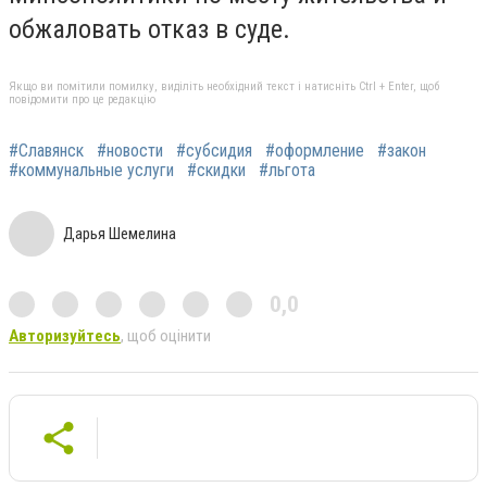
обжаловать отказ в суде.
Якщо ви помітили помилку, виділіть необхідний текст і натисніть Ctrl + Enter, щоб
повідомити про це редакцію
#Славянск
#новости
#субсидия
#оформление
#закон
#коммунальные услуги
#скидки
#льгота
Дарья Шемелина
0,0
Авторизуйтесь
, щоб оцінити