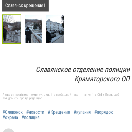
Славянск крещение1
Славянское отделение полиции
Краматорского ОП
Якщо ви помітили помилку, виділіть необхідний текст і натисніть Ctrl + Enter, щоб
повідомити про це редакцію
#Славянск
#новости
#Крещение
#купания
#порядок
#охрана
#полиция