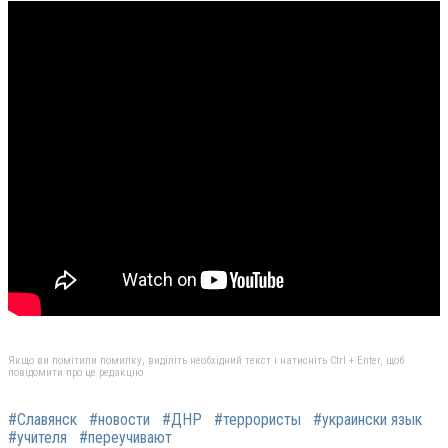
Якщо ви помітили помилку, виділіть необхідний текст і натисніть Ctrl + Enter, щоб
повідомити про це редакцію
#Славянск
#новости
#ДНР
#террористы
#украински язык
#учителя
#переучивают