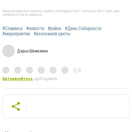
Якщо ви помітили помилку, виділіть необхідний текст і натисніть Ctrl + Enter, щоб
повідомити про це редакцію
#Славянск
#новости
#район
#День Соборности
#мероприятие
#возложили цветы
Дарья Шемелина
0,0
Авторизуйтесь
, щоб оцінити