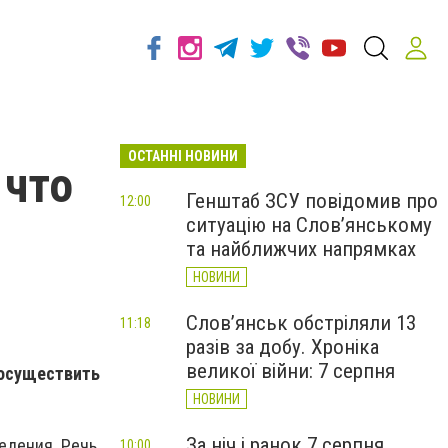
ОСТАННІ НОВИНИ
 что
Генштаб ЗСУ повідомив про
12:00
ситуацію на Слов’янському
та найближчих напрямках
НОВИНИ
Слов’янськ обстріляли 13
11:18
разів за добу. Хроніка
великої війни: 7 серпня
 осуществить
НОВИНИ
За ніч і ранок 7 серпня
едения. Речь
10:00