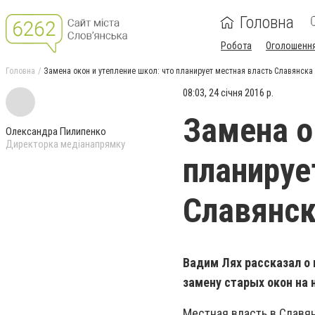
Головна
Робота
Оголошенн
Головна
Замена окон и утепление школ: что планирует местная власть Славянска 
08:03, 24 січня 2016 р.
Замена о
Олександра Пилипенко
Директорка медіанапрямку
планируе
Славянск
Вадим Лях рассказал о 
замену старых окон на 
Местная власть в Славя