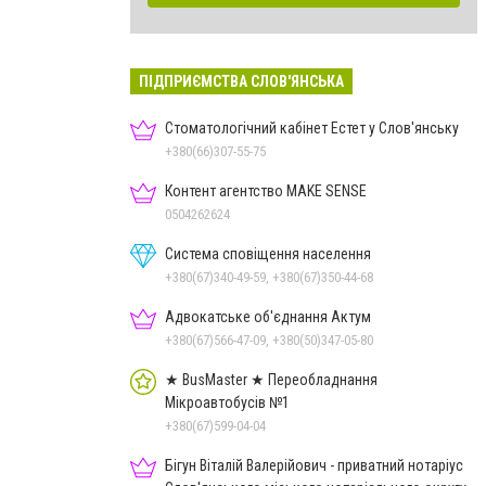
ПІДПРИЄМСТВА СЛОВ'ЯНСЬКА
Стоматологічний кабінет Естет у Слов'янську
+380(66)307-55-75
Контент агентство MAKE SENSE
0504262624
Система сповіщення населення
+380(67)340-49-59, +380(67)350-44-68
Адвокатське об'єднання Актум
+380(67)566-47-09, +380(50)347-05-80
★ BusMaster ★ Переобладнання
Мікроавтобусів №1
+380(67)599-04-04
Бігун Віталій Валерійович - приватний нотаріус