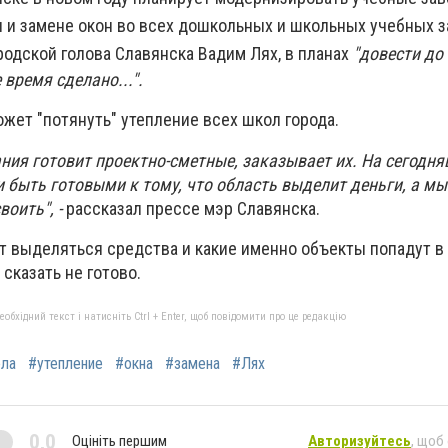
и и замене окон во всех дошкольных и школьных учебных 
ородской голова Славянска Вадим Лях, в планах
"довести до
 время сделано...".
ожет "потянуть" утепление всех школ города.
ания готовит проектно-сметные, заказывает их. На сегодн
и быть готовыми к тому, что область выделит деньги, а м
воить", -
рассказал прессе мэр Славянска.
т выделяться средства и какие именно объекты попадут в 
сказать не готово.
бхідний текст і натисніть Ctrl + Enter, щоб повідомити про це редакцію
ла
#утепление
#окна
#замена
#Лях
0,0
Оцініть першим
Авторизуйтесь
, щоб