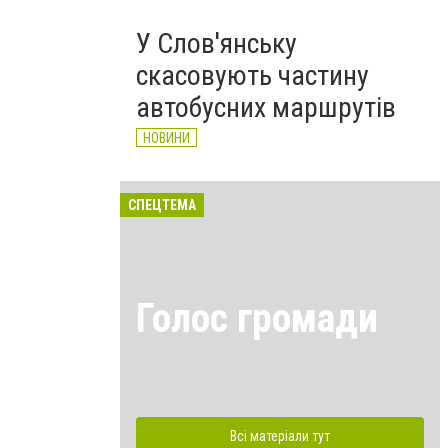
У Слов'янську
скасовують частину
автобусних маршрутів
НОВИНИ
СПЕЦТЕМА
Голос громади
Всі матеріали тут