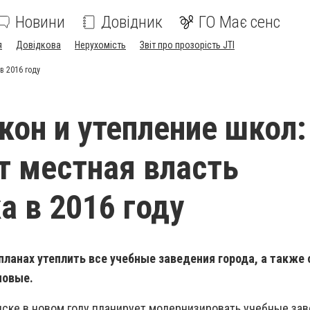
Новини
Довідник
ГО Має сенс
я
Довідкова
Нерухомість
Звіт про прозорість JTI
в 2016 году
кон и утепление школ:
т местная власть
а в 2016 году
планах утеплить все учебные заведения города, а также
новые.
нске в новом году планирует модернизировать учебные зав