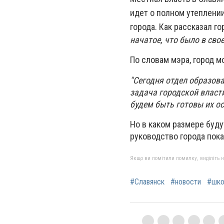
идет о полном утеплени
города. Как рассказал г
начатое, что было в свое
По словам мэра, город м
"Сегодня отдел образов
задача городской власт
будем быть готовы их ос
Но в каком размере буду
руководство города пока 
Якщо ви помітили помилку, виділіть нео
#Славянск
#новости
#шко