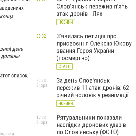
Слов'янськ пережив п'ять
заведениях
атак дронів - Лях
 конца
НОВИНИ
З’явилась петиція про
09:02
присвоєння Олексію Юкову
яшний день
звання Героя України
ы должны
(посмертно)
СТАТТІ
этот список,
За день Слов'янськ
20:23
Вчора
пережив 11 атак дронів: 62-
річний чоловік у реанімації
НОВИНИ
Рятувальники показали
17:23
Вчора
наслідки дронових ударів
по Слов'янську (ФОТО)
 оцінити