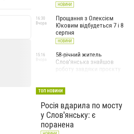
НОВИНИ
Прощання з Олексієм
16:30
Вчора
Юковим відбудеться 7 і 8
серпня
НОВИНИ
58-річний житель
15:16
Вчора
Слов'янська знайшов
роботу завдяки проєкту
«Досвід має значення»
НОВИНИ
ТОП НОВИНИ
Росія вдарила по мосту
у Слов'янську: є
поранена
НОВИНИ