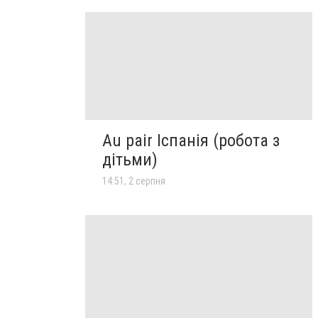
Au pair Іспанія (робота з
дітьми)
14:51, 2 серпня