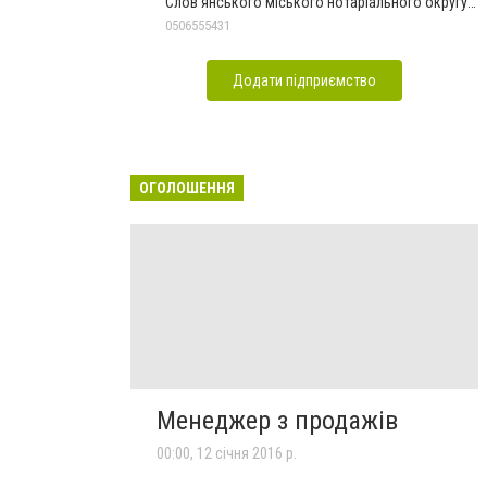
Слов'янського міського нотаріального округу
Дон.обл.
0506555431
Додати підприємство
ОГОЛОШЕННЯ
Менеджер з продажів
00:00, 12 січня 2016 р.