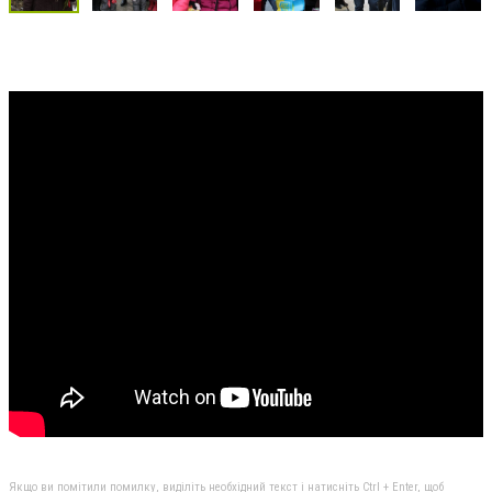
Якщо ви помітили помилку, виділіть необхідний текст і натисніть Ctrl + Enter, щоб