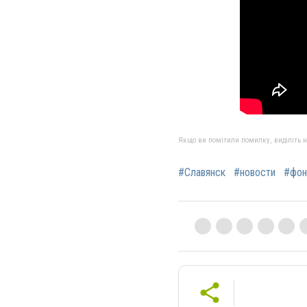
Якщо ви помітили помилку, виділіть нео
#Славянск
#новости
#фон