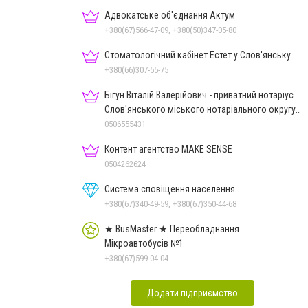
Адвокатське об'єднання Актум
+380(67)566-47-09, +380(50)347-05-80
Стоматологічний кабінет Естет у Слов'янську
+380(66)307-55-75
Бігун Віталій Валерійович - приватний нотаріус
Слов'янського міського нотаріального округу
Дон.обл.
0506555431
Контент агентство MAKE SENSE
0504262624
Система сповіщення населення
+380(67)340-49-59, +380(67)350-44-68
★ BusMaster ★ Переобладнання
Мікроавтобусів №1
+380(67)599-04-04
Додати підприємство