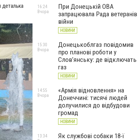
я деталька
При Донецькій ОВА
16:24
Вчора
запрацювала Рада ветеранів
війни
НОВИНИ
Донецькоблгаз повідомив
15:30
Вчора
про планові роботи у
Слов’янську: де відключать
газ
НОВИНИ
«Армія відновлення» на
14:55
Вчора
Донеччині: тисячі людей
долучилися до відбудови
громад
НОВИНИ
Як службові собаки 18-ї
13:34