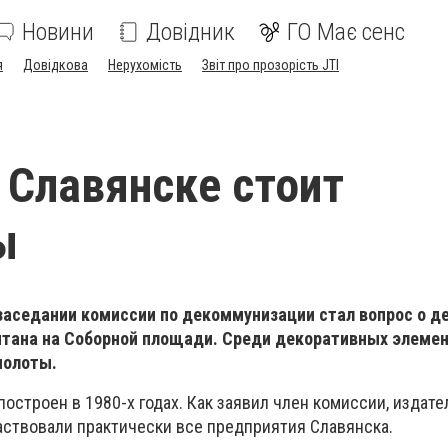
Новини
Довідник
ГО Має сенс
я
Довідкова
Нерухомість
Звіт про прозорість JTI
 Славянске стоит
ы
 заседании комиссии по декоммунизации стал вопрос о 
нтана на Соборной площади. Среди декоративных элеме
молоты.
остроен в 1980-х годах. Как заявил член комиссии, издате
частвовали практически все предприятия Славянска.