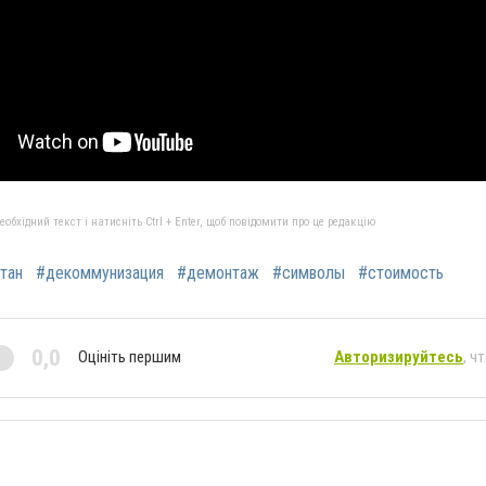
бхідний текст і натисніть Ctrl + Enter, щоб повідомити про це редакцію
тан
#декоммунизация
#демонтаж
#символы
#стоимость
0,0
Оцініть першим
Авторизируйтесь
, ч