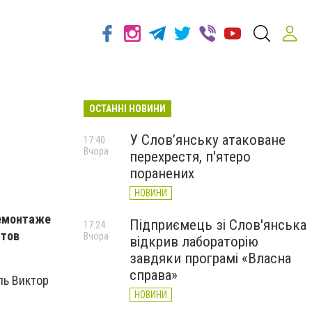
ОСТАННІ НОВИНИ
У Слов’янську атаковане
17:40
Вчора
перехрестя, п'ятеро
поранених
НОВИНИ
демонтаже
Підприємець зі Слов'янська
17:24
нтов
Вчора
відкрив лабораторію
завдяки програмі «Власна
справа»
ль Виктор
НОВИНИ