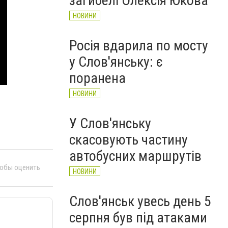
загибелі Олексія Юкова
НОВИНИ
Росія вдарила по мосту
у Слов'янську: є
поранена
НОВИНИ
У Слов'янську
скасовують частину
автобусних маршрутів
тобы оценить
НОВИНИ
Слов'янськ увесь день 5
серпня був під атаками