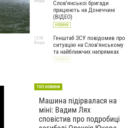
Вчора
Слов'янської бригади
працюють на Донеччині
(ВІДЕО)
НОВИНИ
Генштаб ЗСУ повідомив про
12:00
Вчора
ситуацію на Слов’янському
та найближчих напрямках
НОВИНИ
Слов’янськ обстріляли 13
11:18
Вчора
разів за добу. Хроніка
великої війни: 7 серпня
ТОП НОВИНИ
НОВИНИ
Машина підірвалася на
міні: Вадим Лях
сповістив про подробиці