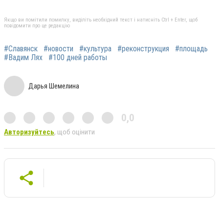
Якщо ви помітили помилку, виділіть необхідний текст і натисніть Ctrl + Enter, щоб
повідомити про це редакцію
#Славянск
#новости
#культура
#реконструкция
#площадь
#Вадим Лях
#100 дней работы
Дарья Шемелина
0,0
Авторизуйтесь
, щоб оцінити