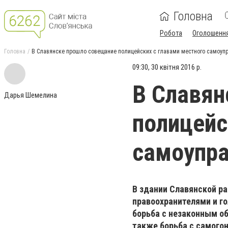
Головна
Робота
Оголошенн
Головна
В Славянске прошло совещание полицейских с главами местного самоуп
09:30, 30 квітня 2016 р.
В Славян
Дарья Шемелина
полицейс
самоупр
В здании Славянской р
правоохранителями и г
борьба с незаконным о
также борьба с самого