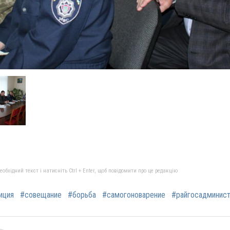
бхідний текст і натисніть Ctrl + Enter, щоб повідомити про це редакцію
иция
#совещание
#борьба
#самогоноварение
#райгосадминист