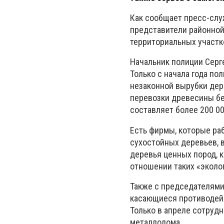
Как сообщает пресс-слу
представители районной
территориальных участк
Начальник полиции Серг
Только с начала года п
незаконной вырубки дер
перевозки древесины бе
составляет более 200 00
Есть фирмы, которые ра
сухостойных деревьев, 
деревья ценных пород, к
отношении таких «эколо
Также с председателями
касающиеся противодейс
Только в апреле сотрудн
металлолома.