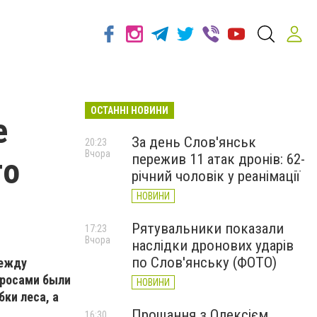
ОСТАННІ НОВИНИ
е
За день Слов'янськ
20:23
Вчора
пережив 11 атак дронів: 62-
го
річний чоловік у реанімації
НОВИНИ
Рятувальники показали
17:23
Вчора
наслідки дронових ударів
по Слов'янську (ФОТО)
между
просами были
НОВИНИ
ки леса, а
Прощання з Олексієм
16:30