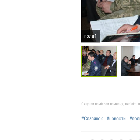
полд1
Якщо ви помітили помилку, виділіть нео
#Славянск
#новости
#пол