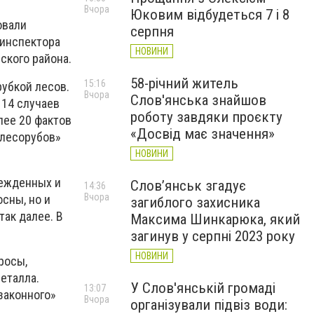
Вчора
Юковим відбудеться 7 і 8
овали
серпня
 инспектора
НОВИНИ
ского района.
58-річний житель
15:16
убкой лесов.
Вчора
Слов'янська знайшов
 14 случаев
роботу завдяки проєкту
лее 20 фактов
«Досвід має значення»
«лесорубов»
НОВИНИ
режденных и
Слов’янськ згадує
14:36
Вчора
сны, но и
загиблого захисника
так далее. В
Максима Шинкарюка, який
загинув у серпні 2023 року
НОВИНИ
росы,
еталла.
У Слов'янській громаді
13:07
законного»
Вчора
організували підвіз води: