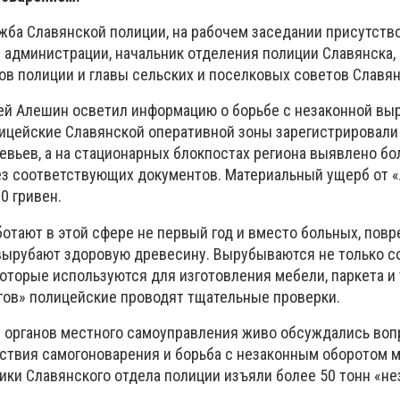
жба Славянской полиции, на рабочем заседании присутств
 администрации, начальник отделения полиции Славянска,
ов полиции и главы сельских и поселковых советов Славян
ей Алешин осветил информацию о борьбе с незаконной выр
олицейские Славянской оперативной зоны зарегистрировали
евьев, а на стационарных блокпостах региона выявлено бо
з соответствующих документов. Материальный ущерб от 
0 гривен.
ботают в этой сфере не первый год и вместо больных, пов
вырубают здоровую древесину. Вырубываются не только со
оторые используются для изготовления мебели, паркета и 
гов» полицейские проводят тщательные проверки.
 органов местного самоуправления живо обсуждались воп
твия самогоноварения и борьба с незаконным оборотом м
ики Славянского отдела полиции изъяли более 50 тонн «не