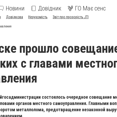
Новини
Довідник
ГО Має сенс
я
Довідкова
Нерухомість
Звіт про прозорість JTI
равления
ске прошло совещани
ких с главами местно
авления
айгосадминистрации состоялось очередное совещание 
оловами органов местного самоуправления. Главными во
боротом металлолома, предотвращение незаконной выруб
новарением.