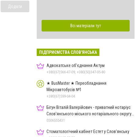
Додати
Всі матеріали тут
ПІДПРИЄМСТВА СЛОВ'ЯНСЬКА
Адвокатське об'єднання Актум
+380(67)566-47-09, +380(50)347-05-80
★ BusMaster ★ Переобладнання
Мікроавтобусів №1
+380(67)599-04-04
Бігун Віталій Валерійович - приватний нотаріус
Слов'янського міського нотаріального округу
Дон.обл.
0506555431
Стоматологічний кабінет Естет у Слов'янську