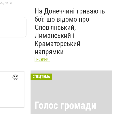
 оцінити
На Донеччині тривають
бої: що відомо про
Слов'янський,
Лиманський і
Краматорський
напрямки
НОВИНИ
🙂
СПЕЦТЕМА
Голос громади