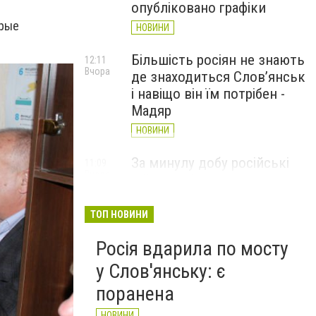
опубліковано графіки
орые
НОВИНИ
Більшість росіян не знають
12:11
Вчора
де знаходиться Слов’янськ
і навіщо він їм потрібен -
Мадяр
НОВИНИ
За минулу добу російські
11:09
Вчора
війська 13 разів атакували
Слов'янськ. Хроніка
великої війни: 6 серпня
ТОП НОВИНИ
НОВИНИ
Росія вдарила по мосту
у Слов'янську: є
поранена
НОВИНИ