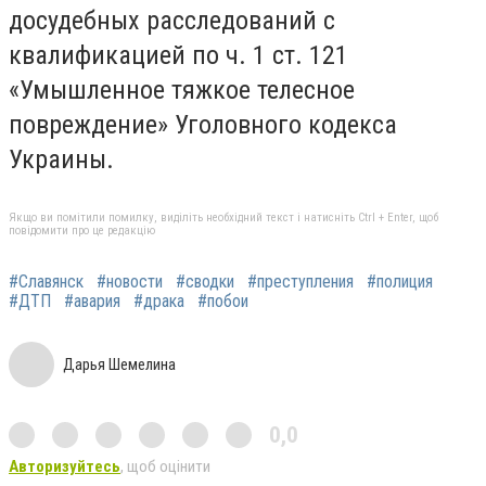
досудебных расследований с
квалификацией по ч. 1 ст. 121
«Умышленное тяжкое телесное
повреждение» Уголовного кодекса
Украины.
Якщо ви помітили помилку, виділіть необхідний текст і натисніть Ctrl + Enter, щоб
повідомити про це редакцію
#Славянск
#новости
#сводки
#преступления
#полиция
#ДТП
#авария
#драка
#побои
Дарья Шемелина
0,0
Авторизуйтесь
, щоб оцінити