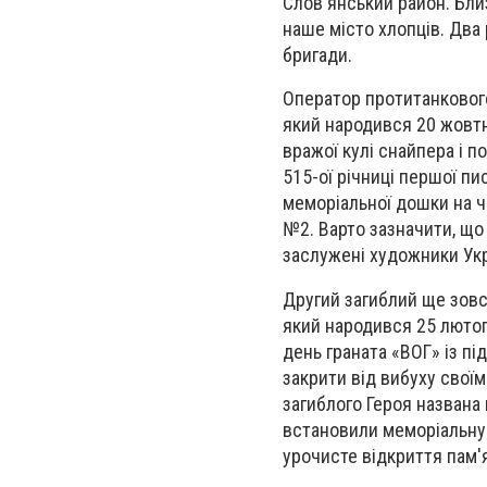
Слов'янський район. Бли
наше місто хлопців. Два 
бригади.
Оператор протитанковог
який народився 20 жовтн
вражої кулі снайпера і п
515-ої річниці першої пи
меморіальної дошки на ч
№2. Варто зазначити, що
заслужені художники Укр
Другий загиблий ще зов
який народився 25 лютого
день граната «ВОГ» із пі
закрити від вибуху своїм
загиблого Героя названа 
встановили меморіальну д
урочисте відкриття пам'