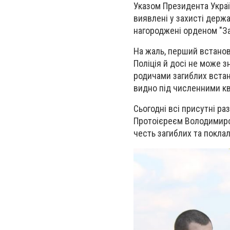
Указом Президента Украї
виявлені у захисті держа
нагороджені орденом "За
На жаль, перший встано
Поліція й досі не може з
родичами загиблих встан
видно під численними кві
Сьогодні всі присутні р
Протоієреєм Володимиро
честь загиблих та поклал