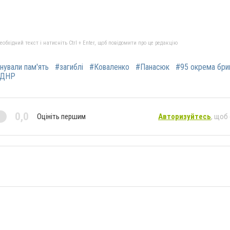
бхідний текст і натисніть Ctrl + Enter, щоб повідомити про це редакцію
нували пам'ять
#загиблі
#Коваленко
#Панасюк
#95 окрема бри
ДНР
0,0
Оцініть першим
Авторизуйтесь
, щоб