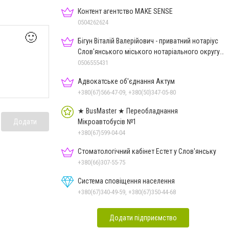
Контент агентство MAKE SENSE
0504262624
🙂
Бігун Віталій Валерійович - приватний нотаріус
Слов'янського міського нотаріального округу
Дон.обл.
0506555431
Адвокатське об'єднання Актум
+380(67)566-47-09, +380(50)347-05-80
★ BusMaster ★ Переобладнання
Мікроавтобусів №1
Додати
+380(67)599-04-04
Стоматологічний кабінет Естет у Слов'янську
+380(66)307-55-75
Система сповіщення населення
+380(67)340-49-59, +380(67)350-44-68
Додати підприємство