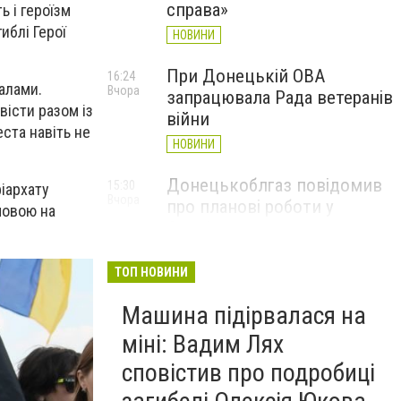
справа»
 і героїзм
иблі Герої
НОВИНИ
При Донецькій ОВА
16:24
алами.
Вчора
запрацювала Рада ветеранів
вісти разом із
війни
ста навіть не
НОВИНИ
Донецькоблгаз повідомив
15:30
ріархату
Вчора
про планові роботи у
мовою на
Слов’янську: де відключать
газ
ТОП НОВИНИ
НОВИНИ
Машина підірвалася на
міні: Вадим Лях
сповістив про подробиці