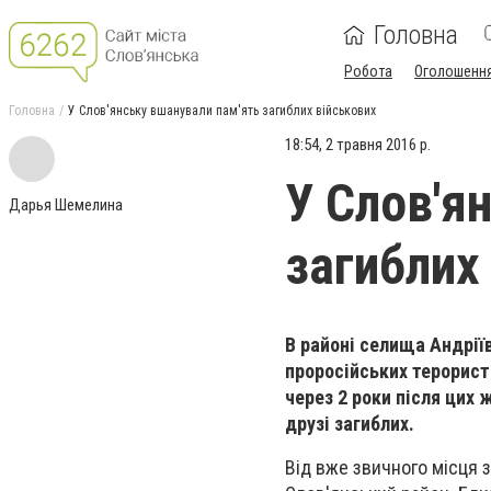
Головна
Робота
Оголошенн
Головна
У Слов'янську вшанували пам'ять загиблих військових
18:54, 2 травня 2016 р.
У Слов'я
Дарья Шемелина
загиблих
В районі селища Андріїв
проросійських терористі
через 2 роки після цих ж
друзі загиблих.
Від вже звичного місця з