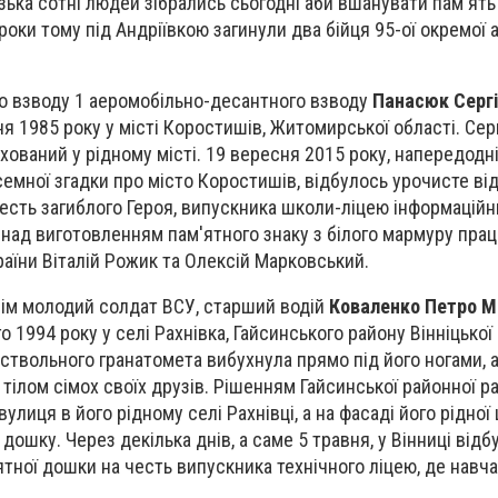
зька сотні людей зібрались сьогодні аби вшанувати пам'ять
роки тому під Андріївкою загинули два бійця 95-ої окремої 
о взводу 1 аеромобільно-десантного взводу
Панасюк Сергі
я 1985 року у місті Коростишів, Житомирської області. Сер
охований у рідному місті. 19 вересня 2015 року, напередодн
семної згадки про місто Коростишів, відбулось урочисте ві
есть загиблого Героя, випускника школи-ліцею інформаційн
 над виготовленням пам'ятного знаку з білого мармуру пра
аїни Віталій Рожик та Олексій Марковський.
сім молодий солдат ВСУ, старший водій
Коваленко Петро М
 1994 року у селі Рахнівка, Гайсинського району Вінніцької 
дствольного гранатомета вибухнула прямо під його ногами, а
 тілом сімох своїх друзів. Рішенням Гайсинської районної р
вулиця в його рідному селі Рахнівці, а на фасаді його рідної
ошку. Через декілька днів, а саме 5 травня, у Вінниці від
ятної дошки на честь випускника технічного ліцею, де навч