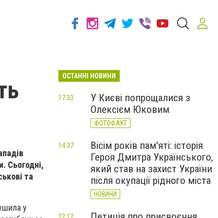
ОСТАННІ НОВИНИ
ть
У Києві попрощалися з
17:33
Олексієм Юковим
ФОТОФАКТ
Вісім років пам'яті: історія
14:37
ападів
Героя Дмитра Українського,
и. Сьогодні,
який став на захист України
ськові та
після окупації рідного міста
НОВИНИ
рушила у
Петиція про присвоєння
12:12