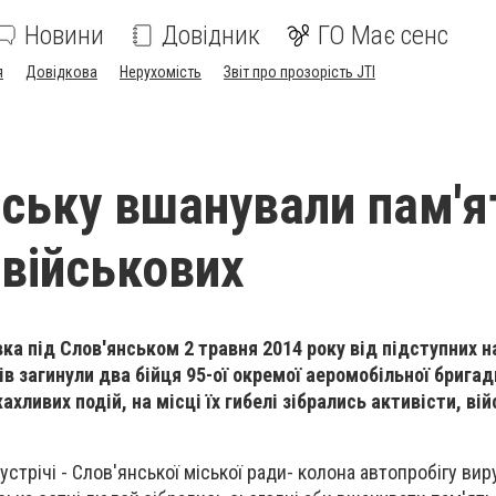
Новини
Довідник
ГО Має сенс
я
Довідкова
Нерухомість
Звіт про прозорість JTI
нську вшанували пам'я
 військових
ка під Слов'янськом 2 травня 2014 року від підступних н
в загинули два бійця 95-ої окремої аеромобільної бригад
ахливих подій, на місці їх гибелі зібрались активісти, вій
устрічі - Слов'янської міської ради- колона автопробігу ви