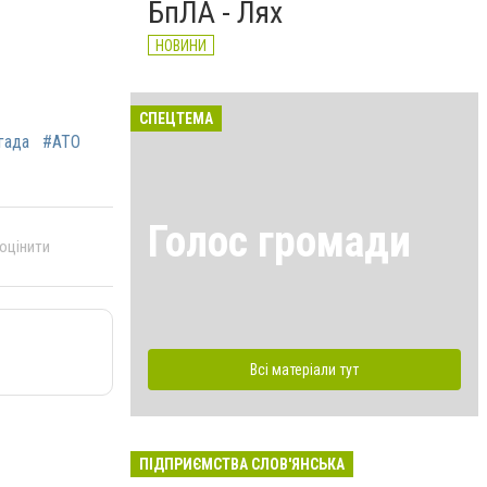
БпЛА - Лях
НОВИНИ
СПЕЦТЕМА
гада
#АТО
Голос громади
 оцінити
Всі матеріали тут
ПІДПРИЄМСТВА СЛОВ'ЯНСЬКА