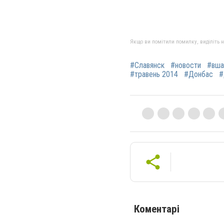
Якщо ви помітили помилку, виділіть нео
#Славянск
#новости
#вша
#травень 2014
#Донбас
#
Коментарі