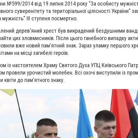
ни №599/2014 від 19 липня 2014 року "За особисту мужність
вного суверенітету та територіальної цілісності України" заг
 мужність" ІІІ ступеня посмертно.
влений дерев'яний хрест був викрадений бездушними ванд
найти цих зловмисників. Після цього ганебного випадку акти
овили вже новий пам'ятний знак. Зараз уламку першого хре
тами на місці загибелі героїв.
азом із настоятелем Храму Святого Духа УПЦ Київського Пат
м провели урочистий молебен. Всі охочі виступили із про
и квіти до пам'ятного знаку.