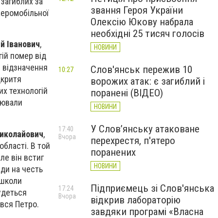
 загиблих за
звання Героя України
аеромобільної
Олексію Юкову набрала
необхідні 25 тисяч голосів
й Іванович
,
НОВИНИ
гій помер від
і відзначення
Слов'янськ пережив 10
10:27
дкритя
ворожих атак: є загиблий і
их технологій
поранені (ВІДЕО)
цювали
НОВИНИ
У Слов’янську атаковане
17:40
иколайович
,
Вчора
перехрестя, п'ятеро
області. В той
поранених
ле він встиг
НОВИНИ
ади на честь
 школи
Підприємець зі Слов'янська
17:24
будеться
Вчора
відкрив лабораторію
ався Петро.
завдяки програмі «Власна