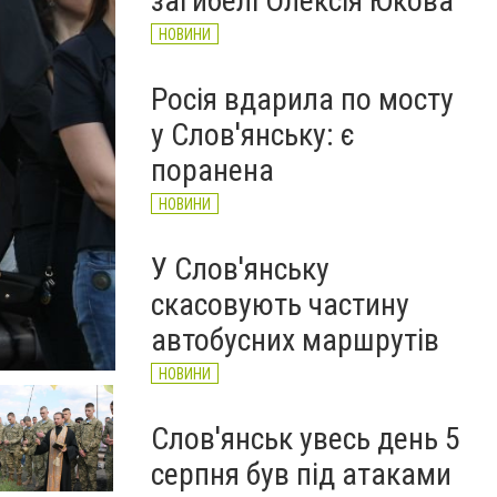
загибелі Олексія Юкова
НОВИНИ
Росія вдарила по мосту
у Слов'янську: є
поранена
НОВИНИ
У Слов'янську
скасовують частину
автобусних маршрутів
НОВИНИ
Слов'янськ увесь день 5
серпня був під атаками