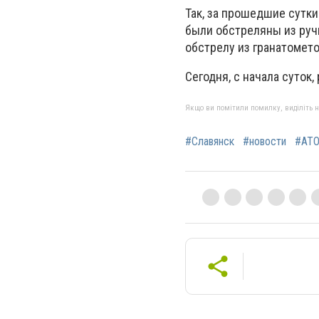
Так, за прошедшие сутки
были обстреляны из руч
обстрелу из гранатомет
Сегодня, с начала суток
Якщо ви помітили помилку, виділіть нео
#Славянск
#новости
#АТ