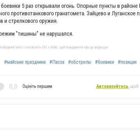
 боевики 5 раз открывали огонь. Опорные пункты в районе
ного противотанкового гранатомета. Зайцево и Луганское 
ов и стрелкового оружия.
, режим "тишины" не нарушался.
бхідний текст і натисніть Ctrl + Enter, щоб повідомити про це редакцію
О
#майские праздники
#Пасха
#обстрелы
#боевики
#позиции
0,0
Оцініть першим
Авторизуйтесь
, щоб