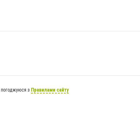
я погоджуюся з
Правилами сайту