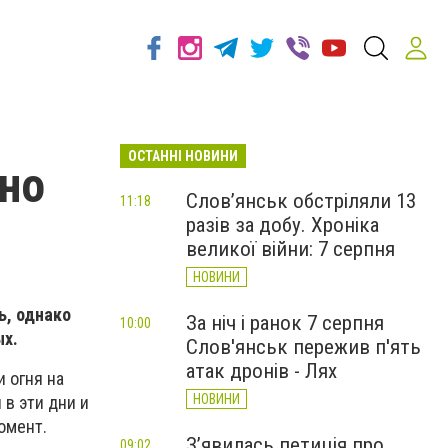
ОСТАННІ НОВИНИ
ьно
Слов’янськ обстріляли 13
11:18
разів за добу. Хроніка
великої війни: 7 серпня
НОВИНИ
ь, однако
За ніч і ранок 7 серпня
10:00
ых.
Слов'янськ пережив п'ять
атак дронів - Лях
 огня на
НОВИНИ
 в эти дни и
омент.
З’явилась петиція про
09:02