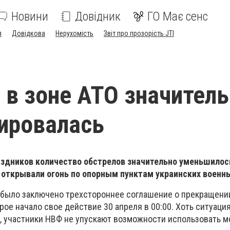
Новини
Довідник
ГО Має сенс
я
Довідкова
Нерухомість
Звіт про прозорість JTI
 в зоне АТО значител
ировалась
аздников количество обстрелов значительно уменьшилос
з открывали огонь по опорным пунктам украинских военн
 было заключено трехстороннее соглашение о прекращении
рое начало свое действие 30 апреля в 00:00. Хоть ситуация
, участники НВФ не упускают возможности использовать м