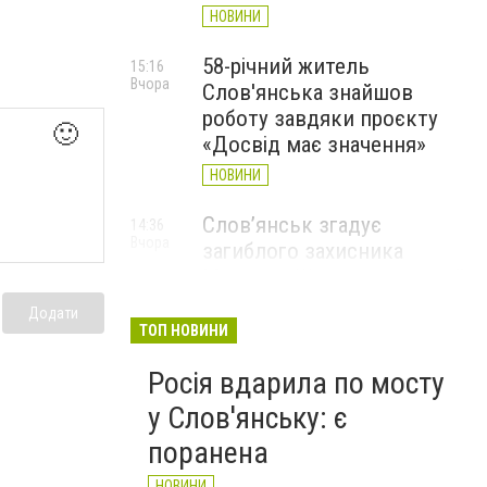
НОВИНИ
58-річний житель
15:16
Вчора
Слов'янська знайшов
роботу завдяки проєкту
🙂
«Досвід має значення»
НОВИНИ
Слов’янськ згадує
14:36
Вчора
загиблого захисника
Максима Шинкарюка, який
загинув у серпні 2023 року
Додати
ТОП НОВИНИ
НОВИНИ
Росія вдарила по мосту
у Слов'янську: є
поранена
НОВИНИ