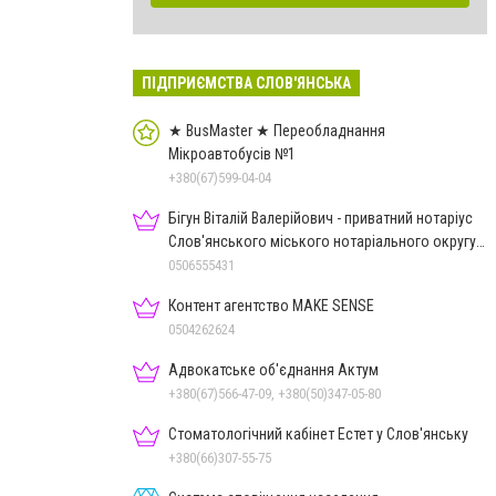
ПІДПРИЄМСТВА СЛОВ'ЯНСЬКА
★ BusMaster ★ Переобладнання
Мікроавтобусів №1
+380(67)599-04-04
Бігун Віталій Валерійович - приватний нотаріус
Слов'янського міського нотаріального округу
Дон.обл.
0506555431
Контент агентство MAKE SENSE
0504262624
Адвокатське об'єднання Актум
+380(67)566-47-09, +380(50)347-05-80
Стоматологічний кабінет Естет у Слов'янську
+380(66)307-55-75