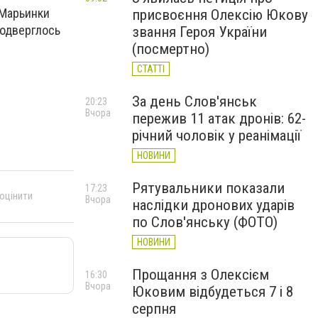
 Марьинки
присвоєння Олексію Юкову
подверглось
звання Героя України
(посмертно)
СТАТТІ
За день Слов'янськ
20:23
Вчора
пережив 11 атак дронів: 62-
річний чоловік у реанімації
НОВИНИ
Рятувальники показали
17:23
 оцінити
Вчора
наслідки дронових ударів
по Слов'янську (ФОТО)
НОВИНИ
Прощання з Олексієм
16:30
Вчора
Юковим відбудеться 7 і 8
серпня