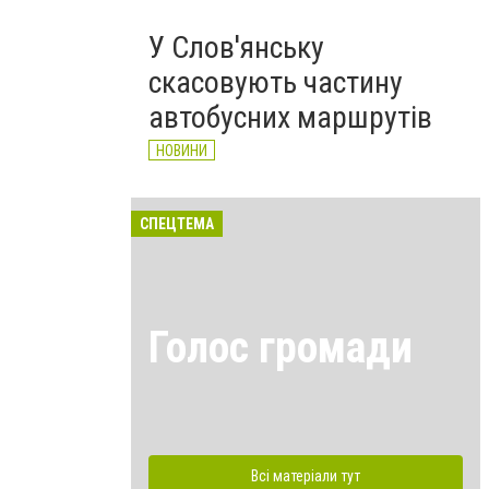
У Слов'янську
скасовують частину
автобусних маршрутів
НОВИНИ
СПЕЦТЕМА
Голос громади
Всі матеріали тут