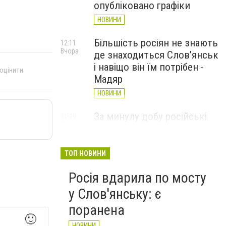
опубліковано графіки
НОВИНИ
Більшість росіян не знають
12:11
Вчора
де знаходиться Слов’янськ
і навіщо він їм потрібен -
 оцінити
Мадяр
НОВИНИ
За минулу добу російські
11:09
Вчора
війська 13 разів атакували
Слов'янськ. Хроніка
великої війни: 6 серпня
ТОП НОВИНИ
НОВИНИ
Росія вдарила по мосту
у Слов'янську: є
поранена
🙂
НОВИНИ