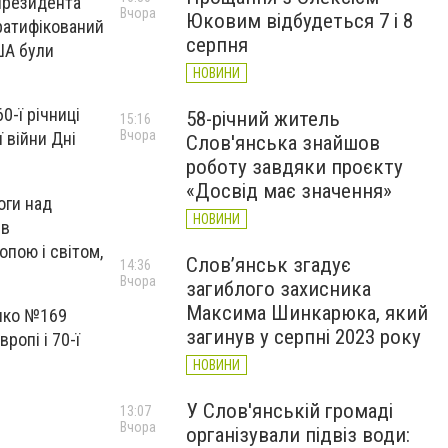
президента
Вчора
Юковим відбудеться 7 і 8
 ратифікований
серпня
США були
НОВИНИ
0-ї річниці
58-річний житель
15:16
Вчора
ї війни Дні
Слов'янська знайшов
роботу завдяки проєкту
«Досвід має значення»
оги над
НОВИНИ
 в
опою і світом,
Слов’янськ згадує
14:36
Вчора
загиблого захисника
Максима Шинкарюка, який
енко №169
загинув у серпні 2023 року
ропі і 70-ї
НОВИНИ
У Слов'янській громаді
13:07
Вчора
організували підвіз води: