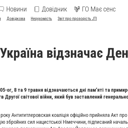
Новини
Довідник
ГО Має сенс
я
Довідкова
Нерухомість
Звіт про прозорість JTI
 Україна відзначає Де
5-ог, 8 та 9 травня відзначаються дні пам'яті та прими
тв Другої світової війни, який був заставлений генераль
 року Антигитлеровская коаліція офіційно прийняла Акт про
ію збройних сил нацистської Німеччини, підписаний начал