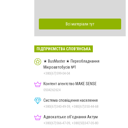
Всі матеріали тут
ПІДПРИЄМСТВА СЛОВ'ЯНСЬКА
★ BusMaster ★ Переобладнання
Мікроавтобусів №1
+380(67)599-04-04
Контент агентство MAKE SENSE
0504262624
Система сповіщення населення
+380(67)340-49-59, +380(67)350-44-68
Адвокатське об'єднання Актум
+380(67)566-47-09, +380(50)347-05-80