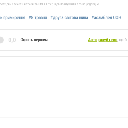
бхідний текст і натисніть Ctrl + Enter, щоб повідомити про це редакцію
ь примирення
#8 травня
#друга світова війна
#асамблея ООН
0,0
Оцініть першим
Авторизуйтесь
, щоб