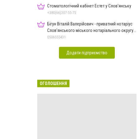
Стоматологічний кабінет Естет у Слов'янську
+380(66)307-55-75
Бігун Віталій Валерійович - приватний нотаріус
Слов'янського міського нотаріального округу
Дон.обл.
0506555431
Додати підприємство
ОГОЛОШЕННЯ