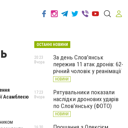
ОСТАННІ НОВИНИ
нь
За день Слов'янськ
20:23
Вчора
пережив 11 атак дронів: 62-
річний чоловік у реанімації
НОВИНИ
рення
Рятувальники показали
17:23
ної Асамблеєю
Вчора
наслідки дронових ударів
по Слов'янську (ФОТО)
НОВИНИ
ьником
Прощання з Олексієм
16:30