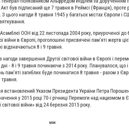
 генерал-полковником Альфредом Йодлем за дорученням 
 Акт був підписаний ще 7 травня в Реймсі (Франція), проте
. З цього нагоди 8 травня 1945 у багатьох містах Європи і 
вяткування.
Асамблеї ООН від 22 листопада 2004 року, приуроченої до 6
ої війни в Європі, проголошені присвячені пам'яті жертв ціє
і відзначаються 8 і 9 травня.
и з нагоди завершення Другої світової війни в Європі і перем
ні - 8 і 9 травня починаючи з 2014 року. Планувалося, що і
ь пам'яті загиблих буде починатися 8 травня - разом з Євр
 травня.
ння встановлений Указом Президента України Петра Порош
начення у 2015 році 70-ї річниці Перемоги над нацизмом в Єв
ї світової війни» від 24 березня 2015 року.
мак