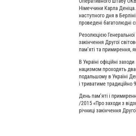
Оперативного штабу ОКВ
Німеччини Карла Деніца.
наступного дня в Берліні
проведені багатолюдні с
Резолюцією Генеральної 
закінчення Другої світов
пам'яті та примирення, як
В Україні офіційні заход
нацизмом проходять два д
подальшому в Україні Ден
і триватиме традиційно 9
День пам'яті і примире
/2015 «Про заходи з відз
річниці закінчення Друго