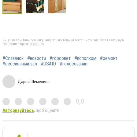
Якщо ви помітили помилку, виділіть необхідний текст і натисніть Ctrl + Enter, щоб
повідомити про це редакцію
#Славянск
#новости
#горсовет
#исполком
#ремонт
#сессионный зал
#USAID
#голосование
Дарья Шемелина
0,0
Авторизуйтесь
, щоб оцінити