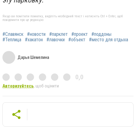
Якщо ви помітили помилку, виділіть необхідний текст і натисніть Ctrl + Enter, щоб
повідомити про це редакцію
#Славянск
#новости
#парклет
#проект
#поддоны
#Теплица
#хакатон
#лавочки
#объект
#место для отдыха
Дарья Шемелина
0,0
Авторизуйтесь
, щоб оцінити