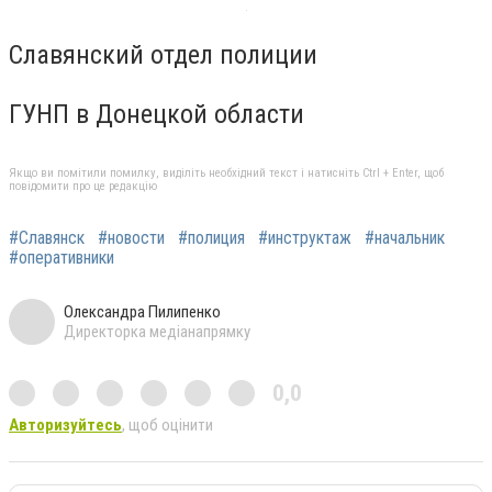
Славянский отдел полиции
ГУНП в Донецкой области
Якщо ви помітили помилку, виділіть необхідний текст і натисніть Ctrl + Enter, щоб
повідомити про це редакцію
#Славянск
#новости
#полиция
#инструктаж
#начальник
#оперативники
Олександра Пилипенко
Директорка медіанапрямку
0,0
Авторизуйтесь
, щоб оцінити