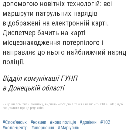
допомогою новітніх технологій: всі
маршрути патрульних нарядів
відображені на електронній карті.
Диспетчер бачить на карті
місцезнаходження потерпілого і
направляє до нього найближчий наряд
поліції.
Відділ комунікації ГУНП
в Донецькій області
Якщо ви помітили помилку, виділіть необхідний текст і натисніть Ctrl + Enter, щоб
повідомити про це редакцію
#Слов'янськ
#новини
#нова поліція
#дзвінки
#102
#колл-центр
#звернення
#Маріупіль