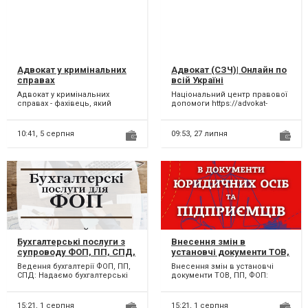
Адвокат у кримінальних
Адвокат (СЗЧ)| Онлайн по
справах
всій Україні
Адвокат у кримінальних
Національний центр правової
справах - фахівець, який
допомоги https://advokat-
необхідний для захисту
gorgul.com.ua/ Адвокат у
власної позиції та
справах про самові...
вибудовува...
10:41,
5 серпня
09:53,
27 липня
Бухгалтерські послуги з
Внесення змін в
супроводу ФОП, ПП, СПД,
установчі документи ТОВ,
підприємців. Онлайн.
ПП, ФОП (недорого)
Ведення бухгалтерії ФОП, ПП,
Внесення змін в установчі
СПД: Надаємо бухгалтерські
документи ТОВ, ПП, ФОП:
послуги з ведення та
Терміново проведемо зміни
здавання звітів для при...
до установчих документі...
15:21,
1 серпня
15:21,
1 серпня