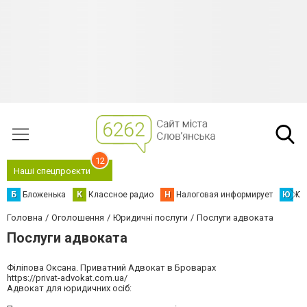
12
Наші спецпроєкти
Б
Бложенька
К
Классное радио
Н
Налоговая информирует
Ю
Юс
Головна
Оголошення
Юридичні послуги
Послуги адвоката
Послуги адвоката
Філіпова Оксана. Приватний Адвокат в Броварах
https://privat-advokat.com.ua/
Адвокат для юридичних осіб: