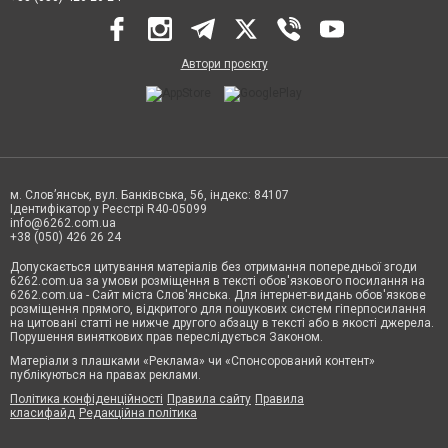
Автори проєкту
м. Слов’янськ, вул. Банківська, 56, індекс: 84107
Ідентифікатор у Реєстрі R40-05099
info@6262.com.ua
+38 (050) 426 26 24
Допускається цитування матеріалів без отримання попередньої згоди
6262.com.ua за умови розміщення в тексті обов'язкового посилання на
6262.com.ua - Сайт міста Слов'янська. Для інтернет-видань обов'язкове
розміщення прямого, відкритого для пошукових систем гіперпосилання
на цитовані статті не нижче другого абзацу в тексті або в якості джерела.
Порушення виняткових прав переслідується Законом.
Матеріали з плашками «Реклама» чи «Спонсорований контент»
публікуються на правах реклами.
Політика конфіденційності
Правила сайту
Правила
класифайд
Редакційна політика