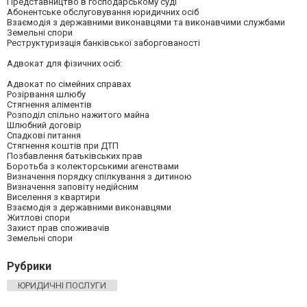
Представництво в господарському суді
Абонентське обслуговування юридичних осіб
Взаємодія з державними виконавцями та виконавчими службами
Земельні спори
Реструктуризація банківської заборгованості
Адвокат для фізичних осіб:
Адвокат по сімейних справах
Розірвання шлюбу
Стягнення аліментів
Розподіл спільно нажитого майна
Шлюбний договір
Спадкові питання
Стягнення коштів при ДТП
Позбавлення батьківських прав
Боротьба з колекторськими агенствами
Визначення порядку спілкування з дитиною
Визначення заповіту недійсним
Виселення з квартири
Взаємодія з державними виконавцями
Житлові спори
Захист прав споживачів
Земельні спори
Рубрики
ЮРИДИЧНІ ПОСЛУГИ