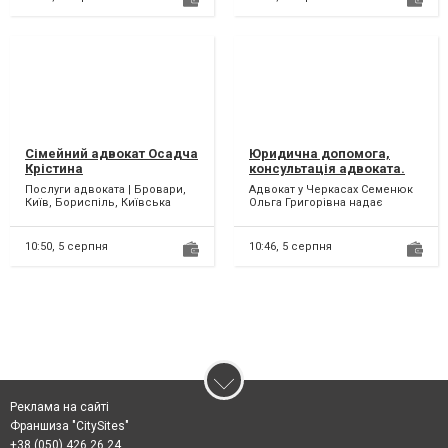
Сімейний адвокат Осадча
Юридична допомога,
Крістина
консультація адвоката.
Послуги адвоката | Бровари,
Адвокат у Черкасах Семенюк
Київ, Бориспіль, Київська
Ольга Григорівна надає
область Добрий день! Мене
юридичну допомогу,
звати Осадча Крі...
консультацію та супровід з...
10:50,
5 серпня
10:46,
5 серпня
Реклама на сайті
Франшиза "CitySites"
+38 (050) 426 26 24