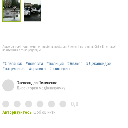
Якщо ви помітили помилку, виділіть необхідний текст і натисніть Ctrl + Enter, щоб
повідомити про це редакцію
#Славянск
#новости
#полиция
#Аваков
#Деканоидзе
#патрульная
#присяга
#приступят
Олександра Пилипенко
Директорка медіанапрямку
0,0
Авторизуйтесь
, щоб оцінити