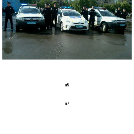
п5
п7