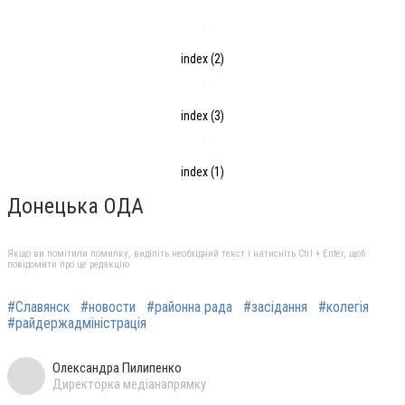
index (2)
index (3)
index (1)
Донецька ОДА
Якщо ви помітили помилку, виділіть необхідний текст і натисніть Ctrl + Enter, щоб
повідомити про це редакцію
#Славянск
#новости
#районна рада
#засідання
#колегія
#райдержадміністрація
Олександра Пилипенко
Директорка медіанапрямку