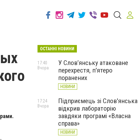
ОСТАННІ НОВИНИ
вых
У Слов’янську атаковане
17:40
Вчора
перехрестя, п'ятеро
кого
поранених
НОВИНИ
Підприємець зі Слов'янська
17:24
Вчора
відкрив лабораторію
завдяки програмі «Власна
ерами.
справа»
НОВИНИ