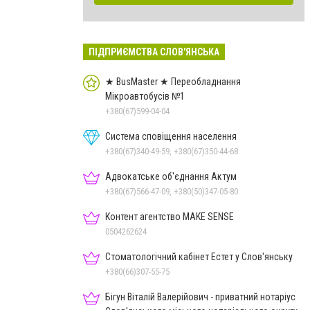
ПІДПРИЄМСТВА СЛОВ'ЯНСЬКА
★ BusMaster ★ Переобладнання
Мікроавтобусів №1
+380(67)599-04-04
Система сповіщення населення
+380(67)340-49-59, +380(67)350-44-68
Адвокатське об'єднання Актум
+380(67)566-47-09, +380(50)347-05-80
Контент агентство MAKE SENSE
0504262624
Стоматологічний кабінет Естет у Слов'янську
+380(66)307-55-75
Бігун Віталій Валерійович - приватний нотаріус