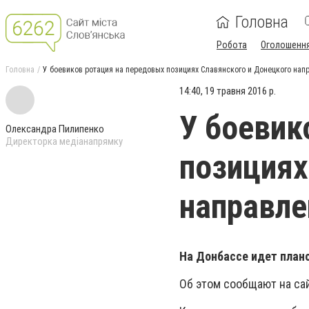
Головна
Робота
Оголошенн
Головна
У боевиков ротация на передовых позициях Славянского и Донецкого нап
14:40, 19 травня 2016 р.
У боевик
Олександра Пилипенко
Директорка медіанапрямку
позициях
направле
На Донбассе идет план
Об этом сообщают на са