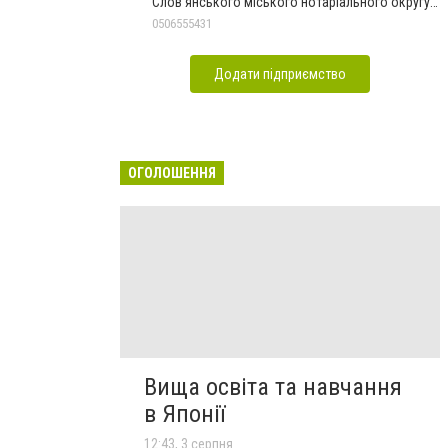
Слов'янського міського нотаріального округу
Дон.обл.
0506555431
Додати підприємство
ОГОЛОШЕННЯ
Вища освіта та навчання
в Японії
12:43, 3 серпня