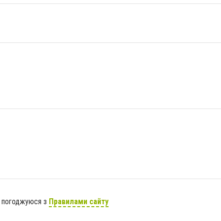
я погоджуюся з
Правилами сайту