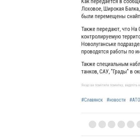
Как передается в сообще
Лоховое, Широкая Балка,
были перемещены снайп
Также передают, что На
контролируемую территор
Новолуганське подразде
проводятся работы по и
Также специальным наб
танков, САУ, "Грады" в о
Якщо ви помітили помилку, виділіть нео
#Славянск
#новости
#АТ