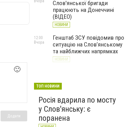
Вчора
Слов'янської бригади
працюють на Донеччині
(ВІДЕО)
НОВИНИ
Генштаб ЗСУ повідомив про
12:00
Вчора
ситуацію на Слов’янському
та найближчих напрямках
НОВИНИ
🙂
Слов’янськ обстріляли 13
11:18
Вчора
разів за добу. Хроніка
великої війни: 7 серпня
ТОП НОВИНИ
НОВИНИ
Росія вдарила по мосту
у Слов'янську: є
поранена
Додати
НОВИНИ