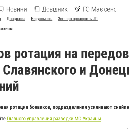
Новини
Довідник
ГО Має сенс
я
Довідкова
Нерухомість
Звіт про прозорість JTI
равлений
ов ротация на передо
 Славянского и Донец
ний
овая ротация боевиков, подразделения усиливают снайп
йте
Главного управления разведки МО Украины
.