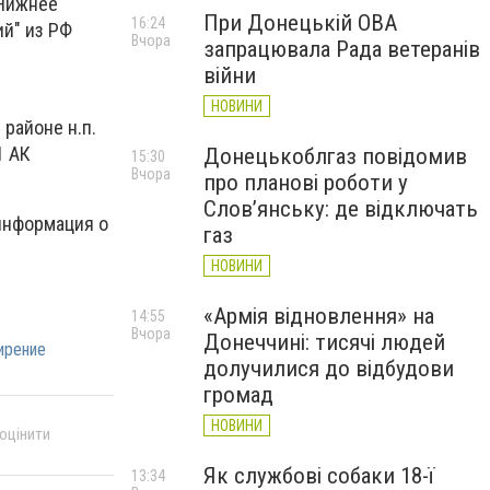
 Нижнее
При Донецькій ОВА
16:24
ий" из РФ
Вчора
запрацювала Рада ветеранів
війни
НОВИНИ
 районе н.п.
1 АК
Донецькоблгаз повідомив
15:30
Вчора
про планові роботи у
Слов’янську: де відключать
информация о
газ
НОВИНИ
«Армія відновлення» на
14:55
Вчора
Донеччині: тисячі людей
ирение
долучилися до відбудови
громад
НОВИНИ
 оцінити
Як службові собаки 18-ї
13:34