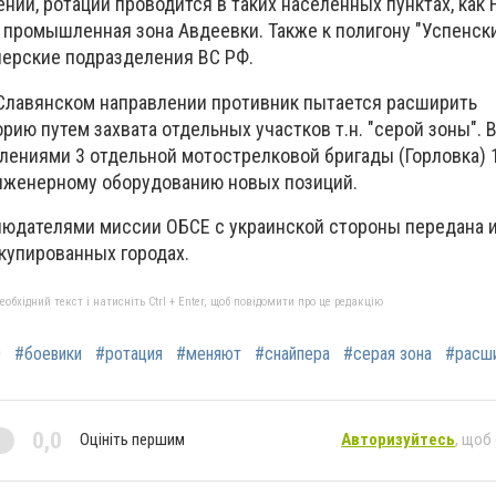
нии, ротации проводится в таких населенных пунктах, как
 промышленная зона Авдеевки. Также к полигону "Успенск
ерские подразделения ВС РФ.
 Славянском направлении противник пытается расширить
ию путем захвата отдельных участков т.н. "серой зоны". В
лениями 3 отдельной мотострелковой бригады (Горловка) 
нженерному оборудованию новых позиций.
людателями миссии ОБСЕ с украинской стороны передана 
ккупированных городах.
бхідний текст і натисніть Ctrl + Enter, щоб повідомити про це редакцію
О
#боевики
#ротация
#меняют
#снайпера
#серая зона
#расш
0,0
Оцініть першим
Авторизуйтесь
, щоб